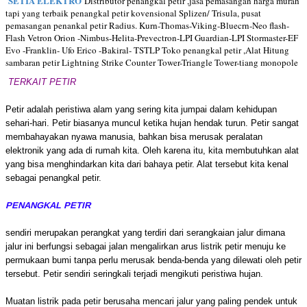
SETIA ELEKTRO
Distributor penangkal petir ,jasa pemasangan harga murah
tapi yang terbaik penangkal petir kovensional Splizen/ Trisula, pusat
pemasangan penankal petir Radius. Kurn-Thomas-Viking-Bluecrn-Neo flash-
Flash Vetron Orion -Nimbus-Helita-Prevectron-LPI Guardian-LPI Stormaster-EF
Evo -Franklin- Ufo Erico -Bakiral- TSTLP Toko penangkal petir ,Alat Hitung
sambaran petir Lightning Strike Counter Tower-Triangle Tower-tiang monopole
TERKAIT PETIR
Petir adalah peristiwa alam yang sering kita jumpai dalam kehidupan
sehari-hari. Petir biasanya muncul ketika hujan hendak turun. Petir sangat
membahayakan nyawa manusia, bahkan bisa merusak peralatan
elektronik yang ada di rumah kita. Oleh karena itu, kita membutuhkan alat
yang bisa menghindarkan kita dari bahaya petir. Alat tersebut kita kenal
sebagai penangkal petir.
PENANGKAL PETIR
sendiri merupakan perangkat yang terdiri dari serangkaian jalur dimana
jalur ini berfungsi sebagai jalan mengalirkan arus listrik petir menuju ke
permukaan bumi tanpa perlu merusak benda-benda yang dilewati oleh petir
tersebut. Petir sendiri seringkali terjadi mengikuti peristiwa hujan.
Muatan listrik pada petir berusaha mencari jalur yang paling pendek untuk