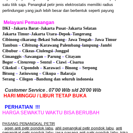
satu titik saja. Penangkal petir jenis elektrostatis memiliki radius
perlindungan yang jauh lebih besar dan berbentuk seperti payung
Melayani Pemasangan
DKI
–
Jakarta Barat
–
Jakarta Pusat
–
Jakarta Selatan
Jakarta Timur
–
Jakarta Utara
–
Depok
–
Tangerang
Cibinong
-cikarang
–
Bekasi
Subang
–
Jawa Tengah
–
Jawa Timur
Tambun
–
Cibitung
–
Karawang
Palembang
–
lampung
–
Jambi
Cibubur
–
Cikeas
–
Ciulengsi
–
Jonggol
Cimanggis
–
Sawangan
–
Parung
–
Citayam
Bogor
–
Citeureup
–
Sentul
–
Ciawi
–
Cisarua
Cikokol
–
Cipondoh
–
Karawaci
–
Binong
–
Serpong
Bitung
–
Jatiuwung
–
Cikupa
–
Balaraja
Serang
–
Cilegon
–
Bandung
dan seluruh indonesia
Customer Service . 07’00 Wib s/d 20’00 Wib
HARI MINGGU / LIBUR TETAP BUKA
PERHATIAN !!!
HARGA SEWAKTU WAKTU BISA BERUBAH
PASANG PENANGKAL PETIR
,
agen anti petir pondok labu
,
ahli penangkal petir pondok labu
,
anti
penangkal petir pondok labu
,
jasa pasang anti patir pondok labu
,
toko