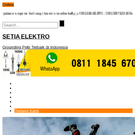
Online
segera hubungi kami via whatsApp 08111845670 - 08159712340 kami ucapka
SETIA ELEKTRO
Grounding Petir Terbaik di Indonesia
Beranda
Paket Penangkal Petir
Paket Internal Arrester
Paket cctv
Galery
Alamat kami
Tentang Kami