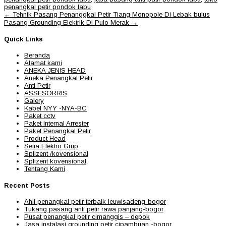
penangkal petir pondok labu
Post
←
Tehnik Pasang Penanggkal Petir Tiang Monopole Di Lebak bulus
navigation
Pasang Grounding Elektrik Di Pulo Merak
→
Quick Links
Beranda
Alamat kami
ANEKA JENIS HEAD
Aneka Penangkal Petir
Anti Petir
ASSESORRIS
Galery
Kabel NYY -NYA-BC
Paket cctv
Paket Internal Arrester
Paket Penangkal Petir
Product Head
Setia Elektro Grup
Splizent /kovensional
Splizent kovensional
Tentang Kami
Recent Posts
Ahli penangkal petir terbaik leuwisadeng-bogor
Tukang pasang anti petir rawa panjang-bogor
Pusat penangkal petir cimanggis – depok
Jasa instalasi grounding petir cipambuan -bogor