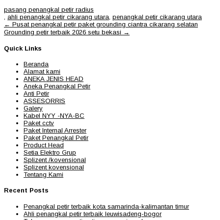
pasang penangkal petir radius
,
ahli penangkal petir cikarang utara
,
penangkal petir cikarang utara
Post
←
Pusat penangkal petir paket grounding ciantra cikarang selatan
navigation
Grounding petir terbaik 2026 setu bekasi
→
Quick Links
Beranda
Alamat kami
ANEKA JENIS HEAD
Aneka Penangkal Petir
Anti Petir
ASSESORRIS
Galery
Kabel NYY -NYA-BC
Paket cctv
Paket Internal Arrester
Paket Penangkal Petir
Product Head
Setia Elektro Grup
Splizent /kovensional
Splizent kovensional
Tentang Kami
Recent Posts
Penangkal petir terbaik kota samarinda-kalimantan timur
Ahli penangkal petir terbaik leuwisadeng-bogor