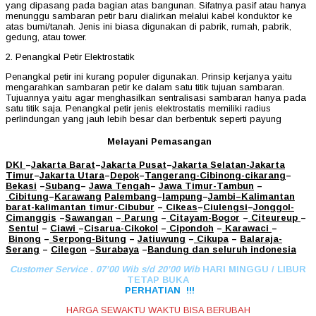
yang dipasang pada bagian atas bangunan. Sifatnya pasif atau hanya
menunggu sambaran petir baru dialirkan melalui kabel konduktor ke
atas bumi/tanah. Jenis ini biasa digunakan di pabrik, rumah, pabrik,
gedung, atau tower.
2. Penangkal Petir Elektrostatik
Penangkal petir ini kurang populer digunakan. Prinsip kerjanya yaitu
mengarahkan sambaran petir ke dalam satu titik tujuan sambaran.
Tujuannya yaitu agar menghasilkan sentralisasi sambaran hanya pada
satu titik saja. Penangkal petir jenis elektrostatis memiliki radius
perlindungan yang jauh lebih besar dan berbentuk seperti payung
Melayani Pemasangan
DKI
–
Jakarta Barat
–
Jakarta Pusat
–
Jakarta Selatan
-Jakarta
Timur
–
Jakarta Utara
–
Depok
–
Tangerang
-Cibinong
-cikarang
–
Bekasi
–
Subang
–
Jawa Tengah
–
Jawa Timur
-Tambun
–
Cibitung
–
Karawang
Palembang
–
lampung
–
Jambi
–
Kalimantan
barat
-kalimantan timur-Cibubur
–
Cikeas
–
Ciulengsi
–
Jonggol
-
Cimanggis
–
Sawangan
–
Parung
–
Citayam
-Bogor
–
Citeureup
–
Sentul
–
Ciawi
–
Cisarua
-Cikokol
–
Cipondoh
–
Karawaci
–
Binong
–
Serpong
-Bitung
–
Jatiuwung
–
Cikupa
–
Balaraja
-
Serang
–
Cilegon
–
Surabaya
–
Bandung
dan seluruh indonesia
Customer Service . 07’00 Wib s/d 20’00 Wib
HARI MINGGU / LIBUR
TETAP BUKA
PERHATIAN !!!
HARGA SEWAKTU WAKTU BISA BERUBAH