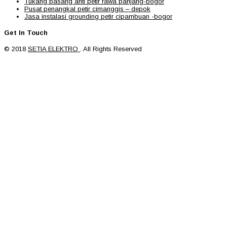
Tukang pasang anti petir rawa panjang-bogor
Pusat penangkal petir cimanggis – depok
Jasa instalasi grounding petir cipambuan -bogor
Get In Touch
© 2018
SETIA ELEKTRO
. All Rights Reserved