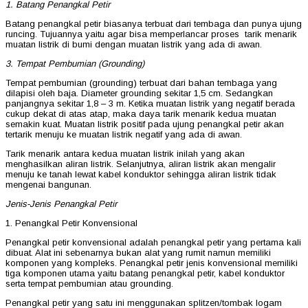
1. Batang Penangkal Petir
Batang penangkal petir biasanya terbuat dari tembaga dan punya ujung
runcing. Tujuannya yaitu agar bisa memperlancar proses tarik menarik
muatan listrik di bumi dengan muatan listrik yang ada di awan.
3. Tempat Pembumian (Grounding)
Tempat pembumian (grounding) terbuat dari bahan tembaga yang
dilapisi oleh baja. Diameter grounding sekitar 1,5 cm. Sedangkan
panjangnya sekitar 1,8 – 3 m. Ketika muatan listrik yang negatif berada
cukup dekat di atas atap, maka daya tarik menarik kedua muatan
semakin kuat. Muatan listrik positif pada ujung penangkal petir akan
tertarik menuju ke muatan listrik negatif yang ada di awan.
Tarik menarik antara kedua muatan listrik inilah yang akan
menghasilkan aliran listrik. Selanjutnya, aliran listrik akan mengalir
menuju ke tanah lewat kabel konduktor sehingga aliran listrik tidak
mengenai bangunan.
Jenis-Jenis Penangkal Petir
1. Penangkal Petir Konvensional
Penangkal petir konvensional adalah penangkal petir yang pertama kali
dibuat. Alat ini sebenarnya bukan alat yang rumit namun memiliki
komponen yang kompleks. Penangkal petir jenis konvensional memiliki
tiga komponen utama yaitu batang penangkal petir, kabel konduktor
serta tempat pembumian atau grounding.
Penangkal petir yang satu ini menggunakan splitzen/tombak logam