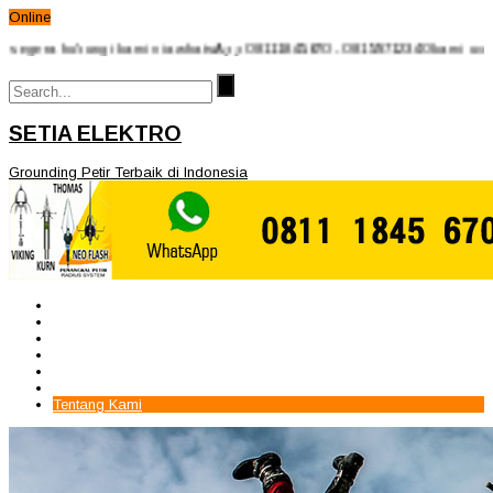
Online
hubungi kami via whatsApp 08111845670 - 08159712340 kami ucapkan terim
SETIA ELEKTRO
Grounding Petir Terbaik di Indonesia
Beranda
Paket Penangkal Petir
Paket Internal Arrester
Paket cctv
Galery
Alamat kami
Tentang Kami