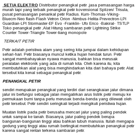
SETIA ELEKTRO
Distributor penangkal petir ,jasa pemasangan harga
murah tapi yang terbaik penangkal petir kovensional Splizen/ Trisula,
pusat pemasangan penankal petir Radius. Kurn-Thomas-Viking-
Bluecrn-Neo flash-Flash Vetron Orion -Nimbus-Helita-Prevectron-LPI
Guardian-LPI Stormaster-EF Evo -Franklin- Ufo Erico -Bakiral- TSTLP
Toko penangkal petir ,Alat Hitung sambaran petir Lightning Strike
Counter Tower-Triangle Tower-tiang monopole
TERKAIT PETIR
Petir adalah peristiwa alam yang sering kita jumpai dalam kehidupan
sehari-hari. Petir biasanya muncul ketika hujan hendak turun. Petir
sangat membahayakan nyawa manusia, bahkan bisa merusak
peralatan elektronik yang ada di rumah kita. Oleh karena itu, kita
membutuhkan alat yang bisa menghindarkan kita dari bahaya petir. Alat
tersebut kita kenal sebagai penangkal petir.
PENANGKAL PETIR
sendiri merupakan perangkat yang terdiri dari serangkaian jalur dimana
jalur ini berfungsi sebagai jalan mengalirkan arus listrik petir menuju ke
permukaan bumi tanpa perlu merusak benda-benda yang dilewati oleh
petir tersebut. Petir sendiri seringkali terjadi mengikuti peristiwa hujan.
Muatan listrik pada petir berusaha mencari jalur yang paling pendek
untuk sampai ke tanah. Biasanya, jalur paling pendek berupa
bangunan-bangunan tinggi atau bahkan tubuh manusia. Itulah mengapa
gedung yang tinggi atau rumah bertingkat membutuhkan penangkal petir
karena sangat rentan terkena sambaran petir.