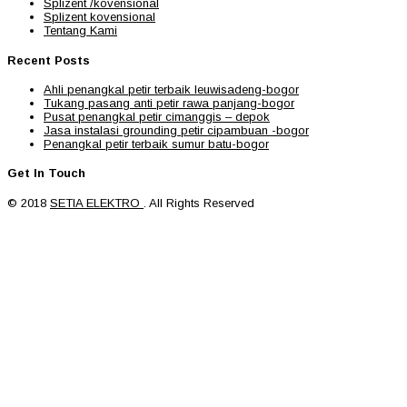
Splizent /kovensional
Splizent kovensional
Tentang Kami
Recent Posts
Ahli penangkal petir terbaik leuwisadeng-bogor
Tukang pasang anti petir rawa panjang-bogor
Pusat penangkal petir cimanggis – depok
Jasa instalasi grounding petir cipambuan -bogor
Penangkal petir terbaik sumur batu-bogor
Get In Touch
© 2018
SETIA ELEKTRO
. All Rights Reserved