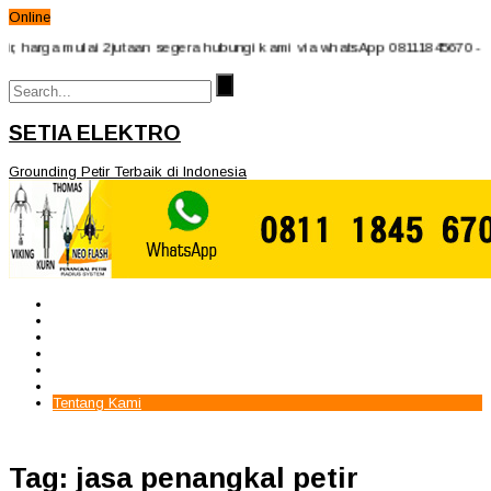
Online
harga mulai 2jutaan segera hubungi kami via whatsApp 08111845670 - 081
SETIA ELEKTRO
Grounding Petir Terbaik di Indonesia
Beranda
Paket Penangkal Petir
Paket Internal Arrester
Paket cctv
Galery
Alamat kami
Tentang Kami
Tag: jasa penangkal petir