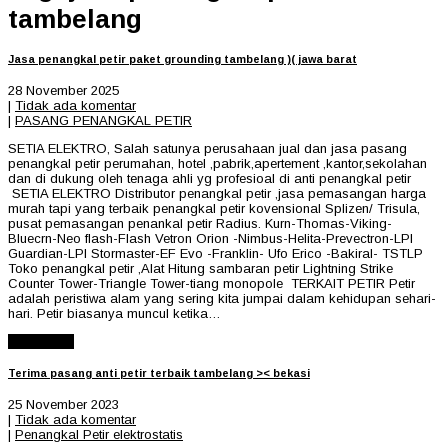
tambelang
Jasa penangkal petir paket grounding tambelang )( jawa barat
28 November 2025
|
Tidak ada komentar
|
PASANG PENANGKAL PETIR
SETIA ELEKTRO, Salah satunya perusahaan jual dan jasa pasang
penangkal petir perumahan, hotel ,pabrik,apertement ,kantor,sekolahan
dan di dukung oleh tenaga ahli yg profesioal di anti penangkal petir
SETIA ELEKTRO Distributor penangkal petir ,jasa pemasangan harga
murah tapi yang terbaik penangkal petir kovensional Splizen/ Trisula,
pusat pemasangan penankal petir Radius. Kurn-Thomas-Viking-
Bluecrn-Neo flash-Flash Vetron Orion -Nimbus-Helita-Prevectron-LPI
Guardian-LPI Stormaster-EF Evo -Franklin- Ufo Erico -Bakiral- TSTLP
Toko penangkal petir ,Alat Hitung sambaran petir Lightning Strike
Counter Tower-Triangle Tower-tiang monopole TERKAIT PETIR Petir
adalah peristiwa alam yang sering kita jumpai dalam kehidupan sehari-
hari. Petir biasanya muncul ketika…
Read More
Terima pasang anti petir terbaik tambelang >< bekasi
25 November 2023
|
Tidak ada komentar
|
Penangkal Petir elektrostatis