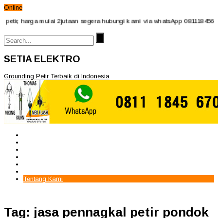
Online
ir, harga mulai 2jutaan segera hubungi kami via whatsApp 08111845670 -
SETIA ELEKTRO
Grounding Petir Terbaik di Indonesia
Beranda
Paket Penangkal Petir
Paket Internal Arrester
Paket cctv
Galery
Alamat kami
Tentang Kami
Tag: jasa pennagkal petir pondok