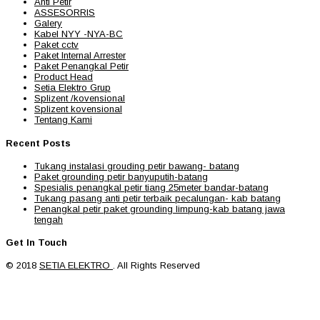
Anti Petir
ASSESORRIS
Galery
Kabel NYY -NYA-BC
Paket cctv
Paket Internal Arrester
Paket Penangkal Petir
Product Head
Setia Elektro Grup
Splizent /kovensional
Splizent kovensional
Tentang Kami
Recent Posts
Tukang instalasi grouding petir bawang- batang
Paket grounding petir banyuputih-batang
Spesialis penangkal petir tiang 25meter bandar-batang
Tukang pasang anti petir terbaik pecalungan- kab batang
Penangkal petir paket grounding limpung-kab batang jawa
tengah
Get In Touch
© 2018
SETIA ELEKTRO
. All Rights Reserved