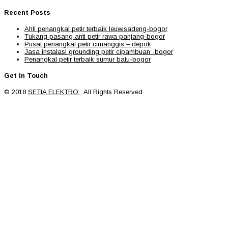
Recent Posts
Ahli penangkal petir terbaik leuwisadeng-bogor
Tukang pasang anti petir rawa panjang-bogor
Pusat penangkal petir cimanggis – depok
Jasa instalasi grounding petir cipambuan -bogor
Penangkal petir terbaik sumur batu-bogor
Get In Touch
© 2018
SETIA ELEKTRO
. All Rights Reserved