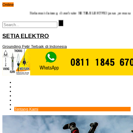
Online
Selamat datang di website SETIA ELEKTRO jasa pemasangan penan
SETIA ELEKTRO
Grounding Petir Terbaik di Indonesia
Beranda
Paket Penangkal Petir
Paket Internal Arrester
Paket cctv
Galery
Alamat kami
Tentang Kami