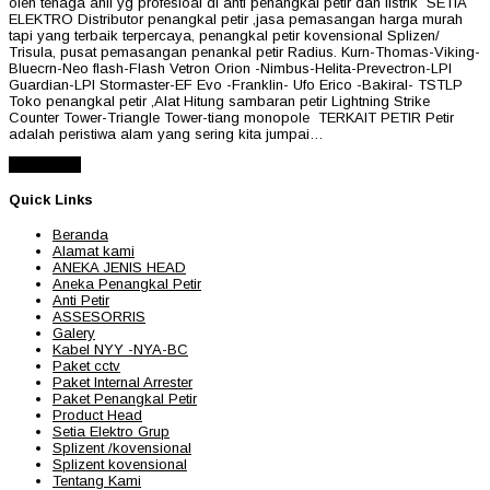
oleh tenaga ahli yg profesioal di anti penangkal petir dan listrik SETIA
ELEKTRO Distributor penangkal petir ,jasa pemasangan harga murah
tapi yang terbaik terpercaya, penangkal petir kovensional Splizen/
Trisula, pusat pemasangan penankal petir Radius. Kurn-Thomas-Viking-
Bluecrn-Neo flash-Flash Vetron Orion -Nimbus-Helita-Prevectron-LPI
Guardian-LPI Stormaster-EF Evo -Franklin- Ufo Erico -Bakiral- TSTLP
Toko penangkal petir ,Alat Hitung sambaran petir Lightning Strike
Counter Tower-Triangle Tower-tiang monopole TERKAIT PETIR Petir
adalah peristiwa alam yang sering kita jumpai…
Read More
Quick Links
Beranda
Alamat kami
ANEKA JENIS HEAD
Aneka Penangkal Petir
Anti Petir
ASSESORRIS
Galery
Kabel NYY -NYA-BC
Paket cctv
Paket Internal Arrester
Paket Penangkal Petir
Product Head
Setia Elektro Grup
Splizent /kovensional
Splizent kovensional
Tentang Kami