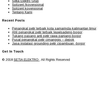
Setia Elektro Grup
Splizent /kovensional
Splizent kovensional
Tentang Kami
Recent Posts
Penangkal petir terbaik kota samarinda-kalimantan timur
Ahli penangkal petir terbaik leuwisadeng-bogor
Tukang pasang anti petir rawa panjang-bogor
Pusat penangkal petir cimanggis – depok
Jasa instalasi grounding petir cipambuan -bogor
Get In Touch
© 2018
SETIA ELEKTRO
. All Rights Reserved