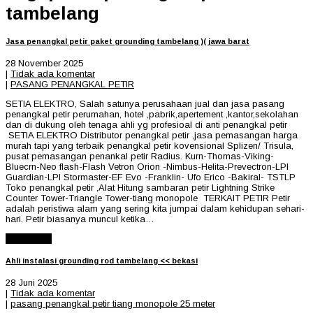
tambelang
Jasa penangkal petir paket grounding tambelang )( jawa barat
28 November 2025
|
Tidak ada komentar
|
PASANG PENANGKAL PETIR
SETIA ELEKTRO, Salah satunya perusahaan jual dan jasa pasang
penangkal petir perumahan, hotel ,pabrik,apertement ,kantor,sekolahan
dan di dukung oleh tenaga ahli yg profesioal di anti penangkal petir
SETIA ELEKTRO Distributor penangkal petir ,jasa pemasangan harga
murah tapi yang terbaik penangkal petir kovensional Splizen/ Trisula,
pusat pemasangan penankal petir Radius. Kurn-Thomas-Viking-
Bluecrn-Neo flash-Flash Vetron Orion -Nimbus-Helita-Prevectron-LPI
Guardian-LPI Stormaster-EF Evo -Franklin- Ufo Erico -Bakiral- TSTLP
Toko penangkal petir ,Alat Hitung sambaran petir Lightning Strike
Counter Tower-Triangle Tower-tiang monopole TERKAIT PETIR Petir
adalah peristiwa alam yang sering kita jumpai dalam kehidupan sehari-
hari. Petir biasanya muncul ketika…
Read More
Ahli instalasi grounding rod tambelang << bekasi
28 Juni 2025
|
Tidak ada komentar
|
pasang penangkal petir tiang monopole 25 meter