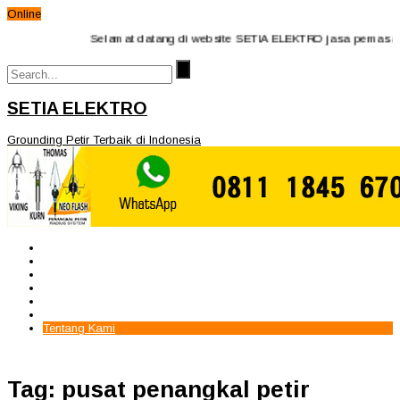
Online
Selamat datang di website SETIA ELEKTRO jasa pemasangan 
SETIA ELEKTRO
Grounding Petir Terbaik di Indonesia
Beranda
Paket Penangkal Petir
Paket Internal Arrester
Paket cctv
Galery
Alamat kami
Tentang Kami
Tag: pusat penangkal petir