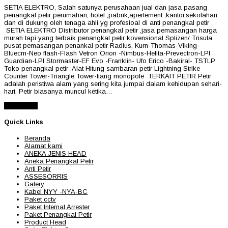
SETIA ELEKTRO, Salah satunya perusahaan jual dan jasa pasang
penangkal petir perumahan, hotel ,pabrik,apertement ,kantor,sekolahan
dan di dukung oleh tenaga ahli yg profesioal di anti penangkal petir
SETIA ELEKTRO Distributor penangkal petir ,jasa pemasangan harga
murah tapi yang terbaik penangkal petir kovensional Splizen/ Trisula,
pusat pemasangan penankal petir Radius. Kurn-Thomas-Viking-
Bluecrn-Neo flash-Flash Vetron Orion -Nimbus-Helita-Prevectron-LPI
Guardian-LPI Stormaster-EF Evo -Franklin- Ufo Erico -Bakiral- TSTLP
Toko penangkal petir ,Alat Hitung sambaran petir Lightning Strike
Counter Tower-Triangle Tower-tiang monopole TERKAIT PETIR Petir
adalah peristiwa alam yang sering kita jumpai dalam kehidupan sehari-
hari. Petir biasanya muncul ketika…
Read More
Quick Links
Beranda
Alamat kami
ANEKA JENIS HEAD
Aneka Penangkal Petir
Anti Petir
ASSESORRIS
Galery
Kabel NYY -NYA-BC
Paket cctv
Paket Internal Arrester
Paket Penangkal Petir
Product Head