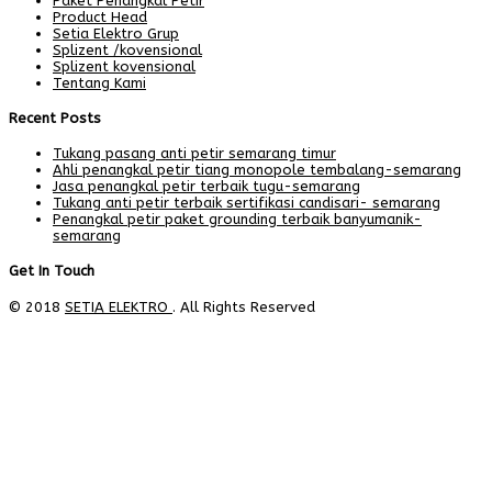
Paket Penangkal Petir
Product Head
Setia Elektro Grup
Splizent /kovensional
Splizent kovensional
Tentang Kami
Recent Posts
Tukang pasang anti petir semarang timur
Ahli penangkal petir tiang monopole tembalang-semarang
Jasa penangkal petir terbaik tugu-semarang
Tukang anti petir terbaik sertifikasi candisari- semarang
Penangkal petir paket grounding terbaik banyumanik-
semarang
Get In Touch
© 2018
SETIA ELEKTRO
. All Rights Reserved