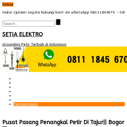
Online
lai 2jutaan segera hubungi kami via whatsApp 08111845670 - 08159712
SETIA ELEKTRO
Grounding Petir Terbaik di Indonesia
Beranda
Paket Penangkal Petir
Paket Internal Arrester
Paket cctv
Galery
Alamat kami
Tentang Kami
Pusat Pasang Penangkal Petir Di Tajur|| Bogor