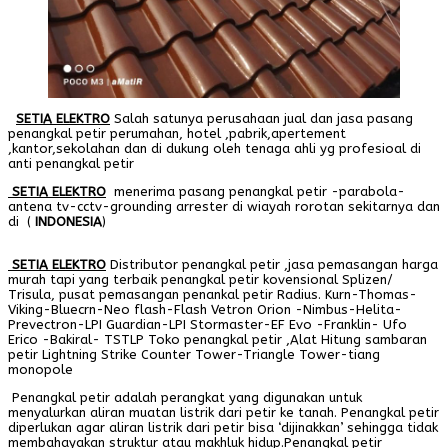
SETIA ELEKTRO
Salah satunya perusahaan jual dan jasa pasang
penangkal petir perumahan, hotel ,pabrik,apertement
,kantor,sekolahan dan di dukung oleh tenaga ahli yg profesioal di
anti penangkal petir
SETIA ELEKTRO
menerima pasang penangkal petir -parabola-
antena tv-cctv-grounding arrester di wiayah rorotan sekitarnya dan
di (
INDONESIA
)
SETIA ELEKTRO
Distributor penangkal petir ,jasa pemasangan harga
murah tapi yang terbaik penangkal petir kovensional Splizen/
Trisula, pusat pemasangan penankal petir Radius. Kurn-Thomas-
Viking-Bluecrn-Neo flash-Flash Vetron Orion -Nimbus-Helita-
Prevectron-LPI Guardian-LPI Stormaster-EF Evo -Franklin- Ufo
Erico -Bakiral- TSTLP Toko penangkal petir ,Alat Hitung sambaran
petir Lightning Strike Counter Tower-Triangle Tower-tiang
monopole
Penangkal petir adalah perangkat yang digunakan untuk
menyalurkan aliran muatan listrik dari petir ke tanah. Penangkal petir
diperlukan agar aliran listrik dari petir bisa ‘dijinakkan’ sehingga tidak
membahayakan struktur atau makhluk hidup.Penangkal petir