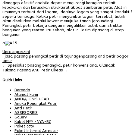
dianggap efektif apabila dapat mengurangi kerugian terkait
kebakaran dan kerusakan struktural akibat sambaran petir. Alat ini
umumnya terbuat dari logam, idealnya logam yang sangat konduktif
seperti tembaga. Ketika petir menyambar logam tersebut, listrik
akan disalurkan melalui kawat menuju ke tanah (grounding).
Penangkal petir bekerja dengan mengalihkan listrik dari struktur
bangunan yang rentan. Itu sebab, alat ini lazim dipasang di atap
bangunan
a
Uncategorized
,
jasa pasang penangkal petir di tajur.agenpasang anti petir bogor
timur
Post
←
Spesialist pasang penangkal petir konvensional Cilandak
Tukang Pasang Anti Petir Cikeas
→
navigation
Quick Links
Beranda
Alamat kami
ANEKA JENIS HEAD
Aneka Penangkal Petir
Anti Petir
ASSESORRIS
Galery
Kabel NYY -NYA-BC
Paket cctv
Paket Internal Arrester