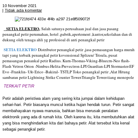
10 November 2021
|
Tidak ada komentar
SETIA ELEKTRO
,
Salah satunya perusahaan jual dan jasa pasang
penangkal petir perumahan, hotel ,pabrik,apertement ,kantor,sekolahan dan di
dukung oleh tenaga ahli yg profesioal di anti penangkal petir
SETIA ELEKTRO
Distributor penangkal petir ,jasa pemasangan harga murah
tapi yang terbaik penangkal petir kovensional Splizen/ Trisula, pusat
pemasangan penankal petir Radius. Kurn-Thomas-Viking-Bluecrn-Neo flash-
Flash Vetron Orion -Nimbus-Helita-Prevectron-LPI Guardian-LPI Stormaster-EF
Evo -Franklin- Ufo Erico -Bakiral- TSTLP Toko penangkal petir ,Alat Hitung
sambaran petir Lightning Strike Counter Tower-Triangle Tower-tiang monopole
TERKAIT PETIR
Petir adalah peristiwa alam yang sering kita jumpai dalam kehidupan
sehari-hari. Petir biasanya muncul ketika hujan hendak turun. Petir sangat
membahayakan nyawa manusia, bahkan bisa merusak peralatan
elektronik yang ada di rumah kita. Oleh karena itu, kita membutuhkan alat
yang bisa menghindarkan kita dari bahaya petir. Alat tersebut kita kenal
sebagai penangkal petir.