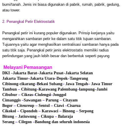
bumi/tanah. Jenis ini biasa digunakan di pabrik, rumah, pabrik, gedung,
atau tower.
2. Penangkal Petir Elektrostatik
Penangkal petir ini kurang populer digunakan. Prinsip kerjanya yaitu
mengarahkan sambaran petir ke dalam satu titik tujuan sambaran.
Tujuannya yaitu agar menghasilkan sentralisasi sambaran hanya pada
satu titik saja. Penangkal petir jenis elektrostatis memiliki radius
perlindungan yang jauh lebih besar dan berbentuk seperti payung
Melayani Pemasangan
DKI
–
Jakarta Barat
–
Jakarta Pusat
–
Jakarta Selatan
Jakarta Timur
–
Jakarta Utara
–
Depok
–
Tangerang
Cibinong
-cikarang
–
Bekasi
Subang
–
Jawa Tengah
–
Jawa Timur
Tambun
–
Cibitung
–
Karawang
Palembang
–
lampung
–
Jambi
Cibubur
–
Cikeas
–
Ciulengsi
–
Jonggol
Cimanggis
–
Sawangan
–
Parung
–
Citayam
Bogor
–
Citeureup
–
Sentul
–
Ciawi
–
Cisarua
Cikokol
–
Cipondoh
–
Karawaci
–
Binong
–
Serpong
Bitung
–
Jatiuwung
–
Cikupa
–
Balaraja
Serang
–
Cilegon
–
Bandung
dan seluruh indonesia