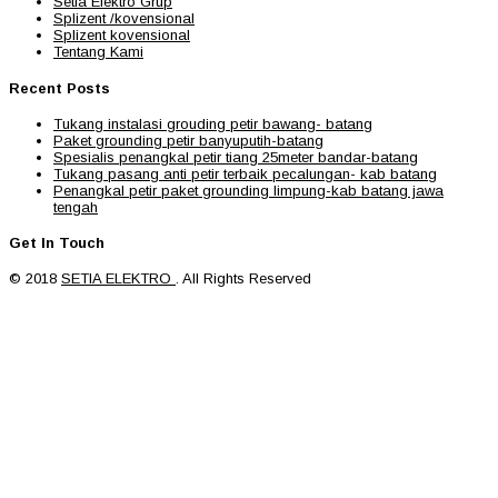
Setia Elektro Grup
Splizent /kovensional
Splizent kovensional
Tentang Kami
Recent Posts
Tukang instalasi grouding petir bawang- batang
Paket grounding petir banyuputih-batang
Spesialis penangkal petir tiang 25meter bandar-batang
Tukang pasang anti petir terbaik pecalungan- kab batang
Penangkal petir paket grounding limpung-kab batang jawa
tengah
Get In Touch
© 2018
SETIA ELEKTRO
. All Rights Reserved