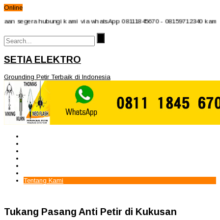
Online
n segera hubungi kami via whatsApp 08111845670 - 08159712340 kami ucapk
SETIA ELEKTRO
Grounding Petir Terbaik di Indonesia
Beranda
Paket Penangkal Petir
Paket Internal Arrester
Paket cctv
Galery
Alamat kami
Tentang Kami
Tukang Pasang Anti Petir di Kukusan