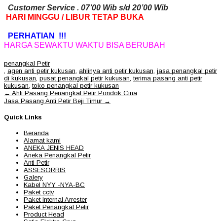
Customer Service . 07’00 Wib s/d 20’00 Wib
HARI MINGGU / LIBUR TETAP BUKA
PERHATIAN !!!
HARGA SEWAKTU WAKTU BISA BERUBAH
penangkal Petir
,
agen anti petir kukusan
,
ahlinya anti petir kukusan
,
jasa penangkal petir
di kukusan
,
pusat penangkal petir kukusan
,
terima pasang anti petir
kukusan
,
toko penangkal petir kukusan
Post
←
Ahli Pasang Penangkal Petir Pondok Cina
navigation
Jasa Pasang Anti Petir Beji Timur
→
Quick Links
Beranda
Alamat kami
ANEKA JENIS HEAD
Aneka Penangkal Petir
Anti Petir
ASSESORRIS
Galery
Kabel NYY -NYA-BC
Paket cctv
Paket Internal Arrester
Paket Penangkal Petir
Product Head