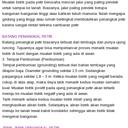
Muatan listrik pada petir berusaha mencari jalur yang paling pendek
untuk sampai ke tanah. Biasanya, jalur paling pendek berupa
bangunan-bangunan tinggi atau bahkan tubuh manusia. Itulah mengapa
gedung yang tinggi atau rumah bertingkat membutuhkan penangkal petir
karena sangat rentan terkena sambaran petir.
BATANG PENANGKAL PETIR
Batang penangkal petir biasanya terbuat dari tembaga dan punya ujung
runcing. Tujuannya agar bisa memperlancar proses menarik muatan
listrik di bumi dengan muatan listrik yang ada di awan.
3. Tempat Pembumian (Pembumian)
Tempat pembumian (grounding) terbuat dari bahan tembaga yang
dilapisi baja. Diameter grounding sekitar 1,5 cm. Sedangkan
panjangnya sekitar 1,8 – 3 m. Ketika muatan listrik yang negatif berada
cukup di atas atap, maka daya tarik menarik kedua muatan semakin
kuat. Muatan listrik positif pada ujung penangkal petir akan tertarik
menuju ke muatan listrik negatif yang ada di awan.
Tarik menarik antara kedua muatan listrik inilah yang akan
menghasilkan aliran listrik. Selanjutnya, aliran listrik akan mengalir
menuju ke tanah lewat kabel konduktor sehingga aliran listrik tidak
mengenai bangunan
JENIS-JENIS PENANGKAL PETIR