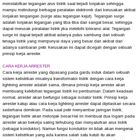
menstabilkan tegangan arus listrik saat terjadi lonjakan sehingga
mampu melindungi berbagai peralatan elektronik dari kerusakan akibat
lonjakan tengangan (surge atau tegangan kejut). Tegangan surge
adalah lonjakan tegangan yang tiba-tiba dan sangat besar, sehingga
dapat merusak peralatan listrik jika melebihi toleransi alat. Tegangan
surge ini dapat terjadi akibat adanya putus sambung dari sebuah
tenaga listrik yang mempunyai daya yang besar dan akibat dari
adanya sambaran petir. Kerusakan ini dapat dicegah dengan sebuah
prinsip kerja arrester.
CARA KERJA ARRESTER
Cara kerja arrester yang dipasang pada gardu induk dalam sebuah
sistem kelistrikan misalnya transformator listrik dengan cara kerja
lightning arrester adalah sama, dimana prinsip kerja arrester akan
membuang kelebihan tegangan listrik ke pembumian. Dalam keadaan
normal, arrester akan berfungsi sebagai isolator listrik. Prinsip kerja
arrester katup atau cara kerja lightning arrester dapat dijelaskan secara
sederhana demikian. Pada saat petir menyambar jaringan listrik,
tegangan listrik akan melonjak besar.Hal ini membuat dua logam pada
arrester akan bekerja saling terhubung dan menyalurkan arus listrik
(sebagai konduktor). Namun fungsi konduktor ini tidak akan mengenai
sistem kelistrikan yang ada karena salah satu kutub itu akan