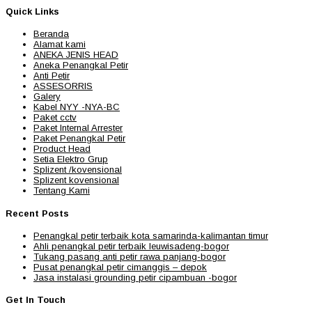
Quick Links
Beranda
Alamat kami
ANEKA JENIS HEAD
Aneka Penangkal Petir
Anti Petir
ASSESORRIS
Galery
Kabel NYY -NYA-BC
Paket cctv
Paket Internal Arrester
Paket Penangkal Petir
Product Head
Setia Elektro Grup
Splizent /kovensional
Splizent kovensional
Tentang Kami
Recent Posts
Penangkal petir terbaik kota samarinda-kalimantan timur
Ahli penangkal petir terbaik leuwisadeng-bogor
Tukang pasang anti petir rawa panjang-bogor
Pusat penangkal petir cimanggis – depok
Jasa instalasi grounding petir cipambuan -bogor
Get In Touch