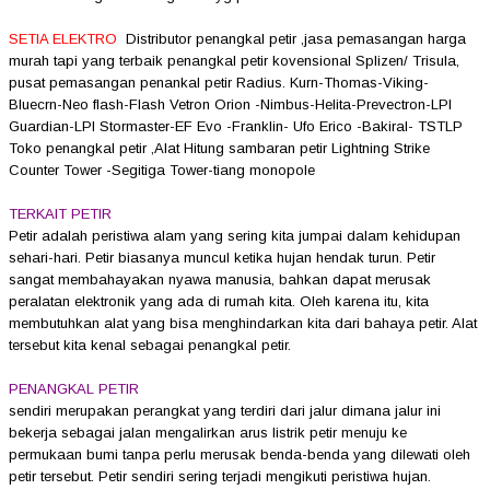
SETIA ELEKTRO
Distributor penangkal petir ,jasa pemasangan harga
murah tapi yang terbaik penangkal petir kovensional Splizen/ Trisula,
pusat pemasangan penankal petir Radius. Kurn-Thomas-Viking-
Bluecrn-Neo flash-Flash Vetron Orion -Nimbus-Helita-Prevectron-LPI
Guardian-LPI Stormaster-EF Evo -Franklin- Ufo Erico -Bakiral- TSTLP
Toko penangkal petir ,Alat Hitung sambaran petir Lightning Strike
Counter Tower -Segitiga Tower-tiang monopole
TERKAIT PETIR
Petir adalah peristiwa alam yang sering kita jumpai dalam kehidupan
sehari-hari. Petir biasanya muncul ketika hujan hendak turun. Petir
sangat membahayakan nyawa manusia, bahkan dapat merusak
peralatan elektronik yang ada di rumah kita. Oleh karena itu, kita
membutuhkan alat yang bisa menghindarkan kita dari bahaya petir. Alat
tersebut kita kenal sebagai penangkal petir.
PENANGKAL PETIR
sendiri merupakan perangkat yang terdiri dari jalur dimana jalur ini
bekerja sebagai jalan mengalirkan arus listrik petir menuju ke
permukaan bumi tanpa perlu merusak benda-benda yang dilewati oleh
petir tersebut. Petir sendiri sering terjadi mengikuti peristiwa hujan.