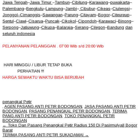
Jawa Tengah
–
Jawa Timur
–
Tambun
–
Cibitung
–
Karawang
–
puwakarta
–
Palembang
–
Bengkulu
–
Lampung
–
Jambi
–
Cibubur
–
Cikeas
–
Ciulengsi
–
Jonggol
–
Cimanggis
–
Sawangan
–
Parung
–
Citayam
–
Bogor
–
Citeureup
–
Sentul
–
Ciawi
–
Cisarua
–
Puncak
–
Cikokol
–
Cipondoh
–
Karawaci
–
Binong
–
Serpong
–
Jatiuwung
–
Cikupa
–
Balaraja
–
Serang
–
Cilegon
–
Bandung
dan
seluruh indonesia
PELANYANAN PELANGGAN . 07’00 Wib s/d 20:00 Wib
HARI MINGGU / LIBUR TETAP BUKA
PERHATIAN !!!
HARGA SEWAKTU WAKTU BISA BERUBAH
penangkal Petir
,
AGEN PASANG ANTI PETIR BODONGAN
,
JASA PASANG ANTI PETIR
BODONGAN
,
PASANG PENANGKAL PETIR BODONGAN
,
TERIMA
PANG ANTI PETIR BODONGAN
,
TOKO PENANGKAL PETIR
BODONGAN
Post
←
Toko Dan Pasang Penangkal Petir Radius 150 Di Pasirmulya|| Bogor
navigation
Barat
TERIMA PASANG ANTI PETIR SUKADAMAI
→