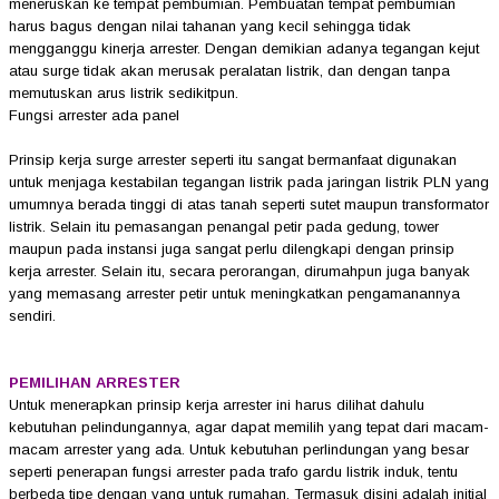
meneruskan ke tempat pembumian. Pembuatan tempat pembumian
harus bagus dengan nilai tahanan yang kecil sehingga tidak
mengganggu kinerja arrester. Dengan demikian adanya tegangan kejut
atau surge tidak akan merusak peralatan listrik, dan dengan tanpa
memutuskan arus listrik sedikitpun.
Fungsi arrester ada panel
Prinsip kerja surge arrester seperti itu sangat bermanfaat digunakan
untuk menjaga kestabilan tegangan listrik pada jaringan listrik PLN yang
umumnya berada tinggi di atas tanah seperti sutet maupun transformator
listrik. Selain itu pemasangan penangal petir pada gedung, tower
maupun pada instansi juga sangat perlu dilengkapi dengan prinsip
kerja arrester. Selain itu, secara perorangan, dirumahpun juga banyak
yang memasang arrester petir untuk meningkatkan pengamanannya
sendiri.
PEMILIHAN ARRESTER
Untuk menerapkan prinsip kerja arrester ini harus dilihat dahulu
kebutuhan pelindungannya, agar dapat memilih yang tepat dari macam-
macam arrester yang ada. Untuk kebutuhan perlindungan yang besar
seperti penerapan fungsi arrester pada trafo gardu listrik induk, tentu
berbeda tipe dengan yang untuk rumahan. Termasuk disini adalah initial