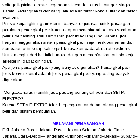
voltage lightning arrester, tegangan sistem dan arus hubungan singkat
sistem. Sedangkan faktor yang lain adalah faktor kondisi luar dan faktor
ekonomi.
Prinsip kerja lightning arrester ini banyak digunakan untuk pasangan
peralatan penangkal petir karena dapat menghindari bahaya sambaran
petir side flashing atau sambaran petir tidak langsung. Karena, jika
hanya menggunakan sistem penangkal petir saja meskipun aman dari
sambaran petir kerap kali terjadi kerusakan pada alat-alat elektronik.
Untuk menghindari hal inilah maka dengan memanfaatkan prinsip kerja
arrester ini dapat dihindari.
Apa jenis penangkal petir yang banyak digunakan?-
Penangkal petir
jenis konvensional adalah jenis penangkal petir yang paling banyak
digunakan.
Mengapa harus memilih jasa pasang penangkal petir dari SETIA
ELEKTRO?
Karena SETIA ELEKTRO telah berpengalaman dalam bidang penangkal
petir dan sistem pembumian.
MELAYANI PEMASANGAN
DKI
–
Jakarta Barat
–
Jakarta Pusat
–
Jakarta Selatan
–
Jakarta Timur
–
Jakarta Utara
–
Depok
–
Tangerang
–
Cibinong
–
cikarang
–
Bekasi
–
Subang
–