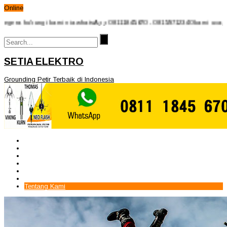
Online
ungi kami via whatsApp 08111845670 - 08159712340 kami ucapkan terima k
SETIA ELEKTRO
Grounding Petir Terbaik di Indonesia
Beranda
Paket Penangkal Petir
Paket Internal Arrester
Paket cctv
Galery
Alamat kami
Tentang Kami