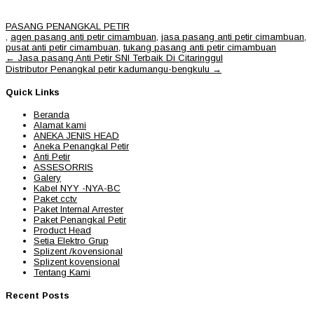
PASANG PENANGKAL PETIR
,
agen pasang anti petir cimambuan
,
jasa pasang anti petir cimambuan
,
pusat anti petir cimambuan
,
tukang pasang anti petir cimambuan
Post
←
Jasa pasang Anti Petir SNI Terbaik Di Citaringgul
navigation
Distributor Penangkal petir kadumangu-bengkulu
→
Quick Links
Beranda
Alamat kami
ANEKA JENIS HEAD
Aneka Penangkal Petir
Anti Petir
ASSESORRIS
Galery
Kabel NYY -NYA-BC
Paket cctv
Paket Internal Arrester
Paket Penangkal Petir
Product Head
Setia Elektro Grup
Splizent /kovensional
Splizent kovensional
Tentang Kami
Recent Posts