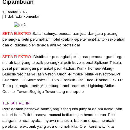
Cipambuan
1 Januari 2022
|
Tidak ada komentar
SETIA ELEKTRO
-Salah satunya perusahaan jual dan jasa pasang
penangkal petir perumahan, hotel -pabrik-apertement-
kantor-sekolahan
dan di dukung oleh tenaga ahli yg profesioal
SETIA ELEKTRO
Distributor penangkal petir ,jasa pemasangan harga
murah tapi yang terbaik penangkal petir kovensional Splizen/ Trisula,
pusat pemasangan penankal petir Radius. Kurn-Thomas-Viking-
Bluecrn-Neo flash-Flash Vetron Orion -Nimbus-Helita-Prevectron-LPI
Guardian-LPI Stormaster-EF Evo -Franklin- Ufo Erico -Bakiral- TSTLP
Toko penangkal petir ,Alat Hitung sambaran petir Lightning Strike
Counter Tower -Segitiga Tower-tiang monopole
TERKAIT PETIR
Petir adalah peristiwa alam yang sering kita jumpai dalam kehidupan
sehari-hari. Petir biasanya muncul ketika hujan hendak turun. Petir
sangat membahayakan nyawa manusia, bahkan dapat merusak
peralatan elektronik yang ada di rumah kita. Oleh karena itu, kita