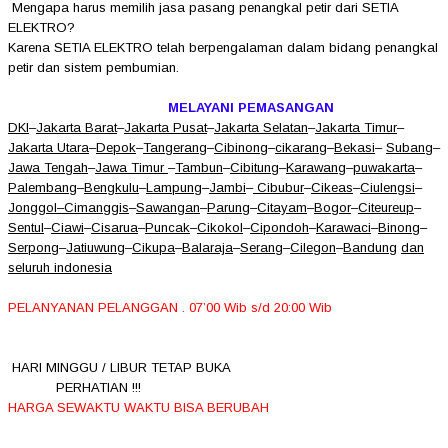
Mengapa harus memilih jasa pasang penangkal petir dari SETIA
ELEKTRO?
Karena SETIA ELEKTRO telah berpengalaman dalam bidang penangkal
petir dan sistem pembumian.
MELAYANI PEMASANGAN
DKI
–
Jakarta Barat
–
Jakarta Pusat
–
Jakarta Selatan
–
Jakarta Timur
–
Jakarta Utara
–
Depok
–
Tangerang
–
Cibinong
–
cikarang
–
Bekasi
–
Subang
–
Jawa Tengah
–
Jawa Timur
–
Tambun
–
Cibitung
–
Karawang
–
puwakarta
–
Palembang
–
Bengkulu
–
Lampung
–
Jambi
–
Cibubur
–
Cikeas
–
Ciulengsi
–
Jonggol
–
Cimanggis
–
Sawangan
–
Parung
–
Citayam
–
Bogor
–
Citeureup
–
Sentul
–
Ciawi
–
Cisarua
–
Puncak
–
Cikokol
–
Cipondoh
–
Karawaci
–
Binong
–
Serpong
–
Jatiuwung
–
Cikupa
–
Balaraja
–
Serang
–
Cilegon
–
Bandung
dan
seluruh indonesia
PELANYANAN PELANGGAN . 07’00 Wib s/d 20:00 Wib
HARI MINGGU / LIBUR TETAP BUKA
PERHATIAN !!!
HARGA SEWAKTU WAKTU BISA BERUBAH