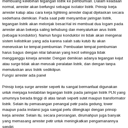
membuang kelebihan tegangan listrik ke pembumian. Dalam keadaan
normal, arrester akan berfungsi sebagai isolator listrik. Prinsip kerja
arrester katup atau cara kerja lightning arrester dapat dijelaskan secara
sederhana demikian. Pada saat petir menyambar jaringan listrik,
tegangan listrik akan melonjak besar.Hal ini membuat dua logam pada
arrester akan bekerja saling terhubung dan menyalurkan arus listrik
(sebagai konduktor). Namun fungsi konduktor ini tidak akan mengenai
sistem kelistrikan yang ada karena salah satu kutub itu akan
meneruskan ke tempat pembumian. Pembuatan tempat pembumian
harus bagus dengan nilai tahanan yang kecil sehingga tidak
mengganggu kinerja arrester. Dengan demikian adanya tegangan kejut
atau surge tidak akan merusak peralatan listrik, dan dengan tanpa
memutuskan arus listrik sedikitpun.
Fungsi arrester ada panel
Prinsip kerja surge arrester seperti itu sangat bermanfaat digunakan
untuk menjaga kestabilan tegangan listrik pada jaringan listrik PLN yang
umumnya berada tinggi di atas tanah seperti sutet maupun transformator
listrik. Selain itu pemasangan penangal petir pada gedung, tower
maupun pada instansi juga sangat perlu dilengkapi dengan prinsip
kerja arrester. Selain itu, secara perorangan, dirumahpun juga banyak
yang memasang arrester petir untuk meningkatkan pengamanannya
sendiri.