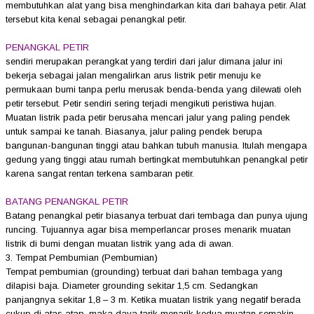
membutuhkan alat yang bisa menghindarkan kita dari bahaya petir. Alat
tersebut kita kenal sebagai penangkal petir.
PENANGKAL PETIR
sendiri merupakan perangkat yang terdiri dari jalur dimana jalur ini
bekerja sebagai jalan mengalirkan arus listrik petir menuju ke
permukaan bumi tanpa perlu merusak benda-benda yang dilewati oleh
petir tersebut. Petir sendiri sering terjadi mengikuti peristiwa hujan.
Muatan listrik pada petir berusaha mencari jalur yang paling pendek
untuk sampai ke tanah. Biasanya, jalur paling pendek berupa
bangunan-bangunan tinggi atau bahkan tubuh manusia. Itulah mengapa
gedung yang tinggi atau rumah bertingkat membutuhkan penangkal petir
karena sangat rentan terkena sambaran petir.
BATANG PENANGKAL PETIR
Batang penangkal petir biasanya terbuat dari tembaga dan punya ujung
runcing. Tujuannya agar bisa memperlancar proses menarik muatan
listrik di bumi dengan muatan listrik yang ada di awan.
3. Tempat Pembumian (Pembumian)
Tempat pembumian (grounding) terbuat dari bahan tembaga yang
dilapisi baja. Diameter grounding sekitar 1,5 cm. Sedangkan
panjangnya sekitar 1,8 – 3 m. Ketika muatan listrik yang negatif berada
cukup di atas atap, maka daya tarik menarik kedua muatan semakin