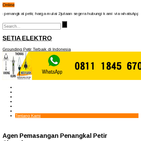
Online
kal petir, harga mulai 2jutaan segera hubungi kami via whatsApp 081118
SETIA ELEKTRO
Grounding Petir Terbaik di Indonesia
Beranda
Paket Penangkal Petir
Paket Internal Arrester
Paket cctv
Galery
Alamat kami
Tentang Kami
Agen Pemasangan Penangkal Petir