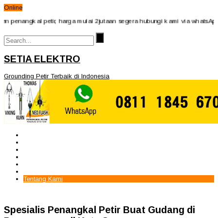
Online
angkal petir, harga mulai 2jutaan segera hubungi kami via whatsApp 081
SETIA ELEKTRO
Grounding Petir Terbaik di Indonesia
Beranda
Paket Penangkal Petir
Paket Internal Arrester
Paket cctv
Galery
Alamat kami
Tentang Kami
Spesialis Penangkal Petir Buat Gudang di