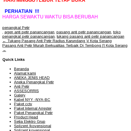
HARI MINGGU / LIBUR TETAP BUKA
PERHATIAN !!!
HARGA SEWAKTU WAKTU BISA BERUBAH
penangkal Petir
,
agen anti petir panancangan
,
pasang anti petir panancangan
,
toko
penangkal petir panancangan
,
tukang pasang anti petir panancangan
Post
←
Tukang Pasang Anti Petir Radius Karundang )( Kota Serang
navigation
Pasang Anti Petir Murah Berkualitas Terbaik Di Tembong [] Kota Serang
→
Quick Links
Beranda
Alamat kami
ANEKA JENIS HEAD
Aneka Penangkal Petir
Anti Petir
ASSESORRIS
Galery
Kabel NYY -NYA-BC
Paket cctv
Paket Internal Arrester
Paket Penangkal Petir
Product Head
Setia Elektro Grup
Splizent /kovensional
Splizent kovensional