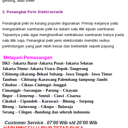
gedung, atau tower.
2. Penangkal Petir Elektrostatik
Penangkal petir ini kurang populer digunakan. Prinsip kerjanya yaitu
mengarahkan sambaran petir ke dalam satu titik tujuan sambaran.
Tujuannya yaitu agar menghasilkan sentralisasi sambaran hanya pada
satu titik saja. Penangkal petir jenis elektrostatis memiliki radius
perlindungan yang jauh lebih besar dan berbentuk seperti payung
Melayani Pemasangan
DKI
–
Jakarta Barat
–
Jakarta Pusat
–
Jakarta Selatan
Jakarta Timur
–
Jakarta Utara
–
Depok
–
Tangerang
Cibinong
-cikarang
–
Bekasi
Subang
–
Jawa Tengah
–
Jawa Timur
Tambun
–
Cibitung
–
Karawang
Palembang
–
lampung
–
Jambi
Cibubur
–
Cikeas
–
Ciulengsi
–
Jonggol
Cimanggis
–
Sawangan
–
Parung
–
Citayam
Bogor
–
Citeureup
–
Sentul
–
Ciawi
–
Cisarua
Cikokol
–
Cipondoh
–
Karawaci
–
Binong
–
Serpong
Bitung
–
Jatiuwung
–
Cikupa
–
Balaraja
Serang
–
Cilegon
–
Bandung
dan seluruh indonesia
Customer Service . 07’00 Wib s/d 20’00 Wib