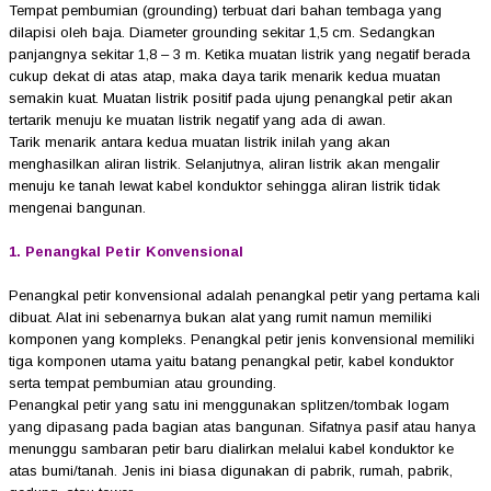
Tempat pembumian (grounding) terbuat dari bahan tembaga yang
dilapisi oleh baja. Diameter grounding sekitar 1,5 cm. Sedangkan
panjangnya sekitar 1,8 – 3 m. Ketika muatan listrik yang negatif berada
cukup dekat di atas atap, maka daya tarik menarik kedua muatan
semakin kuat. Muatan listrik positif pada ujung penangkal petir akan
tertarik menuju ke muatan listrik negatif yang ada di awan.
Tarik menarik antara kedua muatan listrik inilah yang akan
menghasilkan aliran listrik. Selanjutnya, aliran listrik akan mengalir
menuju ke tanah lewat kabel konduktor sehingga aliran listrik tidak
mengenai bangunan.
1. Penangkal Petir Konvensional
Penangkal petir konvensional adalah penangkal petir yang pertama kali
dibuat. Alat ini sebenarnya bukan alat yang rumit namun memiliki
komponen yang kompleks. Penangkal petir jenis konvensional memiliki
tiga komponen utama yaitu batang penangkal petir, kabel konduktor
serta tempat pembumian atau grounding.
Penangkal petir yang satu ini menggunakan splitzen/tombak logam
yang dipasang pada bagian atas bangunan. Sifatnya pasif atau hanya
menunggu sambaran petir baru dialirkan melalui kabel konduktor ke
atas bumi/tanah. Jenis ini biasa digunakan di pabrik, rumah, pabrik,