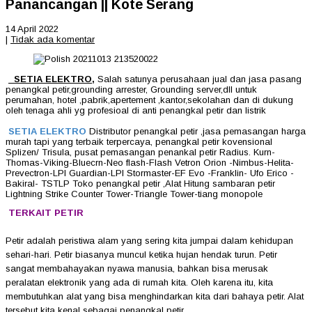
Panancangan || Kote Serang
14 April 2022
|
Tidak ada komentar
SETIA ELEKTRO
,
Salah satunya perusahaan jual dan jasa pasang
penangkal petir,grounding arrester, Grounding server,dll untuk
perumahan, hotel ,pabrik,apertement ,kantor,sekolahan dan di dukung
oleh tenaga ahli yg profesioal di anti penangkal petir dan listrik
SETIA ELEKTRO
Distributor penangkal petir ,jasa pemasangan harga
murah tapi yang terbaik terpercaya, penangkal petir kovensional
Splizen/ Trisula, pusat pemasangan penankal petir Radius. Kurn-
Thomas-Viking-Bluecrn-Neo flash-Flash Vetron Orion -Nimbus-Helita-
Prevectron-LPI Guardian-LPI Stormaster-EF Evo -Franklin- Ufo Erico -
Bakiral- TSTLP Toko penangkal petir ,Alat Hitung sambaran petir
Lightning Strike Counter Tower-Triangle Tower-tiang monopole
TERKAIT PETIR
Petir adalah peristiwa alam yang sering kita jumpai dalam kehidupan
sehari-hari. Petir biasanya muncul ketika hujan hendak turun. Petir
sangat membahayakan nyawa manusia, bahkan bisa merusak
peralatan elektronik yang ada di rumah kita. Oleh karena itu, kita
membutuhkan alat yang bisa menghindarkan kita dari bahaya petir. Alat
tersebut kita kenal sebagai penangkal petir.