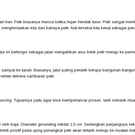
hari-hari. Petir biasanya muncul ketika hujan hendak turun. Petir sangat 
menghindarkan kita dari bahaya petir. Alat tersebut kita kenal sebagai pena
lur ini berfungsi sebagai jalan mengalirkan arus listrik petir menuju ke p
tuk sampai ke tanah. Biasanya, jalur paling pendek berupa bangunan-bang
rentan terkena sambaran petir.
ncing. Tujuannya yaitu agar bisa memperlancar proses tarik menarik muata
leh baja. Diameter grounding sekitar 1,5 cm. Sedangkan panjangnya sekitar
trik positif pada ujung penangkal petir akan tertarik menuju ke muatan list