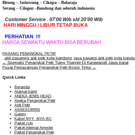
Bitung
–
Jatiuwung
–
Cikupa
–
Balaraja
Serang
–
Cilegon
–
Bandung
dan seluruh indonesia
Customer Service . 07’00 Wib s/d 20’00 Wib
HARI MINGGU / LIBUR TETAP BUKA
PERHATIAN !!!
HARGA SEWAKTU WAKTU BISA BERUBAH
PASANG PENANGKAL PETIR
,
ahli pasamng anti petir kota bandung
,
jasa pasang anti petir kota band
Post
←
Spesialis Penangkal Petir Tiang Triangle Di Karawang|| Jawa barat
navigation
Pusat Pemasangan Penangkal Petir Bogor Timur
→
Quick Links
Beranda
Alamat kami
ANEKA JENIS HEAD
Aneka Penangkal Petir
Anti Petir
ASSESORRIS
Galery
Kabel NYY -NYA-BC
Paket cctv
Paket Internal Arrester
Paket Penangkal Petir