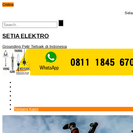
Online
Selamat d
SETIA ELEKTRO
Grounding Petir Terbaik di Indonesia
Beranda
Paket Penangkal Petir
Paket Internal Arrester
Paket cctv
Galery
Alamat kami
Tentang Kami