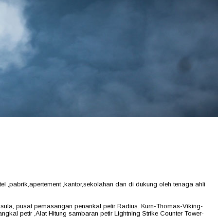
el ,pabrik,apertement ,kantor,sekolahan dan di dukung oleh tenaga ahli
Trisula, pusat pemasangan penankal petir Radius. Kurn-Thomas-Viking-
kal petir ,Alat Hitung sambaran petir Lightning Strike Counter Tower-