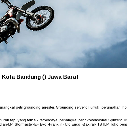
s Kota Bandung () Jawa Barat
ngkal petir,grounding arrester, Grounding server,dll untuk perumahan, hot
murah tapi yang terbaik terpercaya, penangkal petir kovensional Splizen/ 
ian-LPI Stormaster-EF Evo -Franklin- Ufo Erico -Bakiral- TSTLP Toko penang