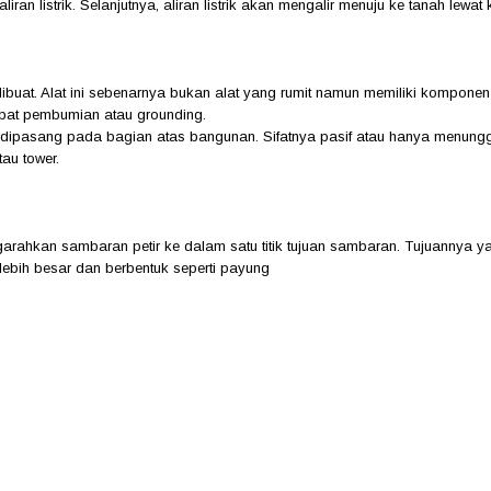
iran listrik. Selanjutnya, aliran listrik akan mengalir menuju ke tanah lew
ibuat. Alat ini sebenarnya bukan alat yang rumit namun memiliki komponen 
empat pembumian atau grounding.
dipasang pada bagian atas bangunan. Sifatnya pasif atau hanya menunggu 
tau tower.
garahkan sambaran petir ke dalam satu titik tujuan sambaran. Tujuannya ya
h lebih besar dan berbentuk seperti payung