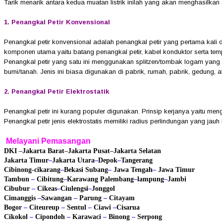
Tarik menarik antara kedua muatan listrik inilah yang akan menghasilkan al
1. Penangkal Petir Konvensional
Penangkal petir konvensional adalah penangkal petir yang pertama kali d
komponen utama yaitu batang penangkal petir, kabel konduktor serta t
Penangkal petir yang satu ini menggunakan splitzen/tombak logam yang 
bumi/tanah. Jenis ini biasa digunakan di pabrik, rumah, pabrik, gedung, a
2. Penangkal Petir Elektrostatik
Penangkal petir ini kurang populer digunakan. Prinsip kerjanya yaitu men
Penangkal petir jenis elektrostatis memiliki radius perlindungan yang jau
Melayani Pemasangan
DKI
–
Jakarta Barat
–
Jakarta Pusat
–
Jakarta Selatan
Jakarta Timur
–
Jakarta Utara
–
Depok
–
Tangerang
Cibinong
-cikarang
–
Bekasi
Subang
–
Jawa Tengah
–
Jawa Timur
Tambun
–
Cibitung
–
Karawang
Palembang
–
lampung
–
Jambi
Cibubur
–
Cikeas
–
Ciulengsi
–
Jonggol
Cimanggis
–
Sawangan
–
Parung
–
Citayam
Bogor
–
Citeureup
–
Sentul
–
Ciawi
–
Cisarua
Cikokol
–
Cipondoh
–
Karawaci
–
Binong
–
Serpong