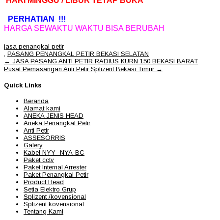
HARI MINGGU / LIBUR TETAP BUKA
PERHATIAN !!!
HARGA SEWAKTU WAKTU BISA BERUBAH
jasa penangkal petir
,
PASANG PENANGKAL PETIR BEKASI SELATAN
Post
←
JASA PASANG ANTI PETIR RADIUS KURN 150 BEKASI BARAT
navigation
Pusat Pemasangan Anti Petir Splizent Bekasi Timur
→
Quick Links
Beranda
Alamat kami
ANEKA JENIS HEAD
Aneka Penangkal Petir
Anti Petir
ASSESORRIS
Galery
Kabel NYY -NYA-BC
Paket cctv
Paket Internal Arrester
Paket Penangkal Petir
Product Head
Setia Elektro Grup
Splizent /kovensional
Splizent kovensional
Tentang Kami