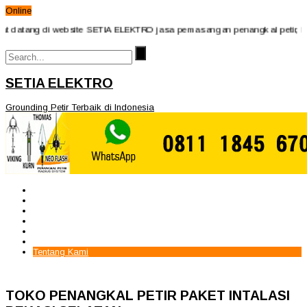
Online
atang di website SETIA ELEKTRO jasa pemasangan penangkal petir, harga 
SETIA ELEKTRO
Grounding Petir Terbaik di Indonesia
Beranda
Paket Penangkal Petir
Paket Internal Arrester
Paket cctv
Galery
Alamat kami
Tentang Kami
TOKO PENANGKAL PETIR PAKET INTALASI