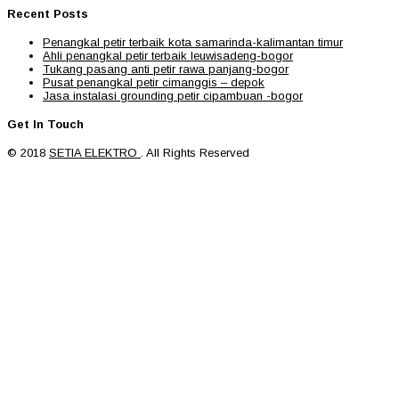
Recent Posts
Penangkal petir terbaik kota samarinda-kalimantan timur
Ahli penangkal petir terbaik leuwisadeng-bogor
Tukang pasang anti petir rawa panjang-bogor
Pusat penangkal petir cimanggis – depok
Jasa instalasi grounding petir cipambuan -bogor
Get In Touch
© 2018
SETIA ELEKTRO
. All Rights Reserved