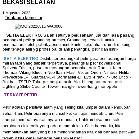
BEKASI SELATAN
1 Agustus 2022
|
Tidak ada komentar
SETIA ELEKTRO
,
Salah satunya perusahaan jual dan jasa pasang
penangkal petir,grounding arrester, Grounding server,dll untuk
perumahan, hotel ,pabrik,apertement ,kantor,sekolahan dan di dukung
oleh tenaga ahli yg profesioal di anti penangkal petir dan listrik
SETIA ELEKTRO
Distributor penangkal petir ,jasa pemasangan harga
murah tapi yang terbaik terpercaya, penangkal petir kovensional
Splizen/ Trisula, pusat pemasangan penankal petir Radius. Kurn-
Thomas-Viking-Bluecrn-Neo flash-Flash Vetron Orion -Nimbus-Helita-
Prevectron-LPI Guardian-LPI Stormaster-EF Evo -Franklin- Ufo Erico -
Bakiral- TSTLP Toko penangkal petir ,Alat Hitung sambaran petir
Lightning Strike Counter Tower-Triangle Tower-tiang monopole
TERKAIT PETIR
Petir adalah peristiwa alam yang sering kita jumpai dalam kehidupan
sehari-hari. Petir biasanya muncul ketika hujan hendak turun. Petir
sangat membahayakan nyawa manusia, bahkan bisa merusak
peralatan elektronik yang ada di rumah kita. Oleh karena itu, kita
membutuhkan alat yang bisa menghindarkan kita dari bahaya petir. Alat
tersebut kita kenal sebagai penangkal petir.