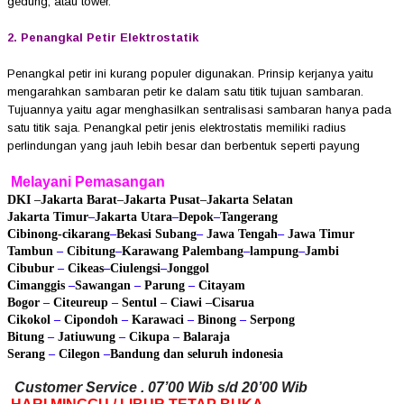
gedung, atau tower.
2. Penangkal Petir Elektrostatik
Penangkal petir ini kurang populer digunakan. Prinsip kerjanya yaitu
mengarahkan sambaran petir ke dalam satu titik tujuan sambaran.
Tujuannya yaitu agar menghasilkan sentralisasi sambaran hanya pada
satu titik saja. Penangkal petir jenis elektrostatis memiliki radius
perlindungan yang jauh lebih besar dan berbentuk seperti payung
Melayani Pemasangan
DKI
–
Jakarta Barat
–
Jakarta Pusat
–
Jakarta Selatan
Jakarta Timur
–
Jakarta Utara
–
Depok
–
Tangerang
Cibinong
-cikarang
–
Bekasi
Subang
–
Jawa Tengah
–
Jawa Timur
Tambun
–
Cibitung
–
Karawang
Palembang
–
lampung
–
Jambi
Cibubur
–
Cikeas
–
Ciulengsi
–
Jonggol
Cimanggis
–
Sawangan
–
Parung
–
Citayam
Bogor
–
Citeureup
–
Sentul
–
Ciawi
–
Cisarua
Cikokol
–
Cipondoh
–
Karawaci
–
Binong
–
Serpong
Bitung
–
Jatiuwung
–
Cikupa
–
Balaraja
Serang
–
Cilegon
–
Bandung
dan seluruh indonesia
Customer Service . 07’00 Wib s/d 20’00 Wib