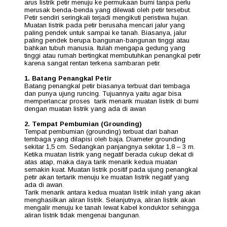
arus listrik petir menuju ke permukaan bumi tanpa perlu
merusak benda-benda yang dilewati oleh petir tersebut.
Petir sendiri seringkali terjadi mengikuti peristiwa hujan.
Muatan listrik pada petir berusaha mencari jalur yang
paling pendek untuk sampai ke tanah. Biasanya, jalur
paling pendek berupa bangunan-bangunan tinggi atau
bahkan tubuh manusia. Itulah mengapa gedung yang
tinggi atau rumah bertingkat membutuhkan penangkal petir
karena sangat rentan terkena sambaran petir.
1. Batang Penangkal Petir
Batang penangkal petir biasanya terbuat dari tembaga
dan punya ujung runcing. Tujuannya yaitu agar bisa
memperlancar proses tarik menarik muatan listrik di bumi
dengan muatan listrik yang ada di awan
2. Tempat Pembumian (Grounding)
Tempat pembumian (grounding) terbuat dari bahan
tembaga yang dilapisi oleh baja. Diameter grounding
sekitar 1,5 cm. Sedangkan panjangnya sekitar 1,8 – 3 m.
Ketika muatan listrik yang negatif berada cukup dekat di
atas atap, maka daya tarik menarik kedua muatan
semakin kuat. Muatan listrik positif pada ujung penangkal
petir akan tertarik menuju ke muatan listrik negatif yang
ada di awan.
Tarik menarik antara kedua muatan listrik inilah yang akan
menghasilkan aliran listrik. Selanjutnya, aliran listrik akan
mengalir menuju ke tanah lewat kabel konduktor sehingga
aliran listrik tidak mengenai bangunan.