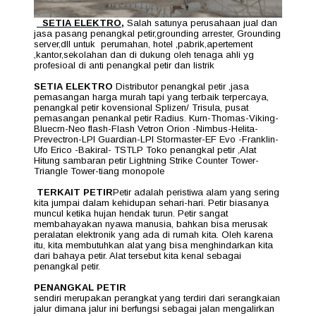
SETIA ELEKTRO
,
Salah satunya perusahaan jual dan
jasa pasang penangkal petir,grounding arrester, Grounding
server,dll untuk perumahan, hotel ,pabrik,apertement
,kantor,sekolahan dan di dukung oleh tenaga ahli yg
profesioal di anti penangkal petir dan listrik
SETIA ELEKTRO
Distributor penangkal petir ,jasa
pemasangan harga murah tapi yang terbaik terpercaya,
penangkal petir kovensional Splizen/ Trisula, pusat
pemasangan penankal petir Radius. Kurn-Thomas-Viking-
Bluecrn-Neo flash-Flash Vetron Orion -Nimbus-Helita-
Prevectron-LPI Guardian-LPI Stormaster-EF Evo -Franklin-
Ufo Erico -Bakiral- TSTLP Toko penangkal petir ,Alat
Hitung sambaran petir Lightning Strike Counter Tower-
Triangle Tower-tiang monopole
TERKAIT PETIR
Petir adalah peristiwa alam yang sering
kita jumpai dalam kehidupan sehari-hari. Petir biasanya
muncul ketika hujan hendak turun. Petir sangat
membahayakan nyawa manusia, bahkan bisa merusak
peralatan elektronik yang ada di rumah kita. Oleh karena
itu, kita membutuhkan alat yang bisa menghindarkan kita
dari bahaya petir. Alat tersebut kita kenal sebagai
penangkal petir.
PENANGKAL PETIR
sendiri merupakan perangkat yang terdiri dari serangkaian
jalur dimana jalur ini berfungsi sebagai jalan mengalirkan