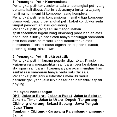
1. Penangkal Petir Konvensional
Penangkal petir konvensional adalah penangkal petir yang
pertama kali dibuat. Alat ini sebenarnya bukan alat yang
rumit namun memiliki komponen yang kompleks.
Penangkal petir jenis konvensional memiliki tiga komponen
utama yaitu batang penangkal petir, kabel konduktor serta
tempat pembumian atau grounding.
Penangkal petir yang satu ini menggunakan
splitzen/tombak logam yang dipasang pada bagian atas
bangunan. Sifatnya pasif atau hanya menunggu sambaran
petir baru dialirkan melalui kabel konduktor ke atas
bumi/tanah. Jenis ini biasa digunakan di pabrik, rumah,
pabrik, gedung, atau tower.
2. Penangkal Petir Elektrostatik
Penangkal petir ini kurang populer digunakan. Prinsip
kerjanya yaitu mengarahkan sambaran petir ke dalam satu
titik tujuan sambaran. Tujuannya yaitu agar menghasilkan
sentralisasi sambaran hanya pada satu titik saja.
Penangkal petir jenis elektrostatis memiliki radius
perlindungan yang jauh lebih besar dan berbentuk seperti
payung
Melayani Pemasangan
DKI
–
Jakarta Barat
–
Jakarta Pusat
–
Jakarta Selatan
Jakarta Timur
–
Jakarta Utara
–
Depok
–
Tangerang
Cibinong
-cikarang
–
Bekasi
Subang
–
Jawa Tengah
–
Jawa Timur
Tambun
–
Cibitung
–
Karawang
Palembang
–
lampung
–
Jambi