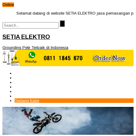
Online
Selamat datang di website SETIA ELEKTRO jasa pemasangan penangka
SETIA ELEKTRO
Grounding Petir Terbaik di Indonesia
Beranda
Paket Penangkal Petir
Paket Internal Arrester
Paket cctv
Galery
Alamat kami
Tentang Kami