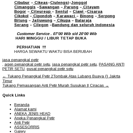
Cibubur
–
Cikeas
–
Ciulengsi
–
Jonggol
Cimanggis
–
Sawangan
–
Parung
–
Citayam
Bogor
–
Citeureup
–
Sentul
–
Ciawi
–
Cisarua
Cikokol
–
Cipondoh
–
Karawaci
–
Binong
–
Serpong
Bitung
–
Jatiuwung
–
Cikupa
–
Balaraja
Serang
–
Cilegon
–
Bandung
dan seluruh indonesia
Customer Service . 07’00 Wib s/d 20’00 Wib
HARI MINGGU / LIBUR TETAP BUKA
PERHATIAN !!!
HARGA SEWAKTU WAKTU BISA BERUBAH
jasa penangkal petir
,
agen penangkal petir setu
,
jasa penangkal petir setu
,
PASANG ANTI
PETIR SETU
,
pusat penangkal petir setu
Post
←
Tukang Penangkal Petir 2Tombak Atas Lubang Buaya {} Jakrta
navigation
Timur
Tukang Pemasangan Anti Petir Murah Susukan || Ciracas
→
Quick Links
Beranda
Alamat kami
ANEKA JENIS HEAD
Aneka Penangkal Petir
Anti Petir
ASSESORRIS
Galery