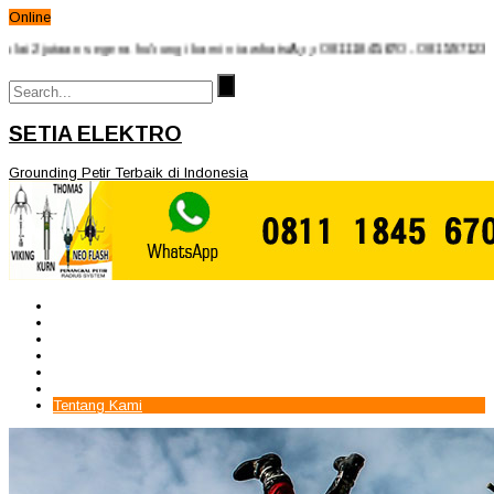
Online
aan segera hubungi kami via whatsApp 08111845670 - 08159712340 kami uc
SETIA ELEKTRO
Grounding Petir Terbaik di Indonesia
Beranda
Paket Penangkal Petir
Paket Internal Arrester
Paket cctv
Galery
Alamat kami
Tentang Kami