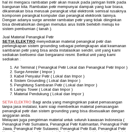
hal ini mengacu rambatan petir akan masuk pada jaringan listrik pada
bangunan kita. Rambatan petir mempunyai dampak yang luar biasa,
dikarenakan bisa merusak perangkat vital elektronik semisal rusaknya
komponen perangkat komputer dan perangkat elektronik lainnya.
Dengan adanya surge arrester rambatan petir yang tidak diinginkan
bisa dinetralisirkan dengan memutus arus listrik berlebih menuju ke
sistem pembumian ( tanah ).
Jual Material Penangkal Petir
SETIA ELEKTRO
menyediakan material penangkal petir dan
perlengkapan sistem grounding sebagai perlengkapan alat keamanan
sambaran petir yang bisa anda instalasikan sendiri, unit yang kami
sediakan berlisensi dan bergaransi resmi. Berikut unit yang kami
sediakan :
Air Terminal ( Penangkal Petir Lokal dan Penangkal Petir Impor )
Surge Arrester ( Impor )
Kabel Penyalur Petir ( Lokal dan Impor )
Sistem Grounding ( Lokal dan Impor )
Penghitung Sambaran Petir ( Lokal dan Impor )
Lampu Tower ( Lokal dan Impor )
Material Pendukung ( Lokal dan Impor )
SETIA ELEKTRO
Bagi anda yang menginginkan paket pemasangan
tanpa jasa instalasi, kami siap memberikan material pemasangan
penangkal petir dan sistem grounding yang bisa disesuaikan dengan
anggaran anda.
Melayani juga pengiriman material untuk seluruh kawasan Indonesia (
Penangkal Petir Sumatera, Penangkal Petir Kalimantan, Penangkal Petir
Jawa, Penangkal Petir Sulawesi, Penangkal Petir Bali, Penangkal Petir