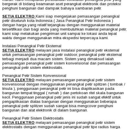
bergerak di bidang keamanan aset perangkat elektronik dan proteksi
penghuni bangunan dari dampak bahaya sambaran petir.
SETIA ELEKTRO
Kami siap mengerjakan pemasangan penangkal
petir diseluruh kota Indonesia ( Jasa Penangkal Petir Indonesia )
dengan harga yang relatif terjangkau dengan menggunakan material
tersertifikasi dan bagi anda yang membutuhkan material penangkal petir,
kami siap melakukan pengiriman unit sampai ke lokasi anda tepat
waktu dengan menggunakan mitra ekspedisi terpercaya kami.
Instalasi Penangkal Petir Eksternal
SETIA ELEKTRO
melayani jasa instalasi penangkal petir eksternal
untuk pemasangan penangkal petir outdoor, penangkal petir eksternal
terbagi menjadi dua macam sistem. Sistem yang dimaksud ialah
pemasangan penangkal petir sistem konvensional dan pemasangan
penangkal petir sistem elektrostatis.
Penangkal Petir Sistem Konvensional
SETIA ELEKTRO
melayani pemasangan penangkal petir sistem
konvensional dengan menggunakan penangkal petir splitzen ( tombak /
trisula ), penggunaan penangkal petir ini bisa diaplikasikan pada
bangunan tempat tinggal ( rumah ) dan pertokoan ritel skala bangunan
kecil. Penggunaan penangkal petir jenis ini sudah sangat efektif untuk
pengaplikasian diatas bangunan dengan menggunakan beberapa
penangkal petir splitzen sudah sangat bisa mengcover penghuni
bangunan dan alat elektronik di dalam bangunan.
Penangkal Petir Sistem Elektrostatis
SETIA ELEKTRO
melayani pemasangan penangkal petir sistem
elektrostatis dengan menggunakan penangkal petir tipe radius harga