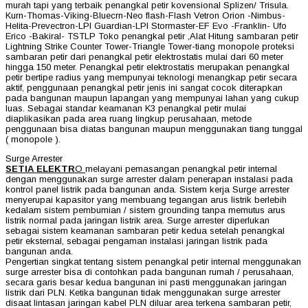
murah tapi yang terbaik penangkal petir kovensional Splizen/ Trisula.
Kurn-Thomas-Viking-Bluecrn-Neo flash-Flash Vetron Orion -Nimbus-
Helita-Prevectron-LPI Guardian-LPI Stormaster-EF Evo -Franklin- Ufo
Erico -Bakiral- TSTLP Toko penangkal petir ,Alat Hitung sambaran petir
Lightning Strike Counter Tower-Triangle Tower-tiang monopole proteksi
sambaran petir dari penangkal petir elektrostatis mulai dari 60 meter
hingga 150 meter. Penangkal petir elektrostatis merupakan penangkal
petir bertipe radius yang mempunyai teknologi menangkap petir secara
aktif, penggunaan penangkal petir jenis ini sangat cocok diterapkan
pada bangunan maupun lapangan yang mempunyai lahan yang cukup
luas. Sebagai standar keamanan K3 penangkal petir mulai
diaplikasikan pada area ruang lingkup perusahaan, metode
penggunaan bisa diatas bangunan maupun menggunakan tiang tunggal
( monopole ).
Surge Arrester
SETIA ELEKTR
O
melayani pemasangan penangkal petir internal
dengan menggunakan surge arrester dalam penerapan instalasi pada
kontrol panel listrik pada bangunan anda. Sistem kerja Surge arrester
menyerupai kapasitor yang membuang tegangan arus listrik berlebih
kedalam sistem pembumian / sistem grounding tanpa memutus arus
listrik normal pada jaringan listrik area. Surge arrester diperlukan
sebagai sistem keamanan sambaran petir kedua setelah penangkal
petir eksternal, sebagai pengaman instalasi jaringan listrik pada
bangunan anda.
Pengertian singkat tentang sistem penangkal petir internal menggunakan
surge arrester bisa di contohkan pada bangunan rumah / perusahaan,
secara garis besar kedua bangunan ini pasti menggunakan jaringan
listrik dari PLN. Ketika bangunan tidak menggunakan surge arrester
disaat lintasan jaringan kabel PLN diluar area terkena sambaran petir,