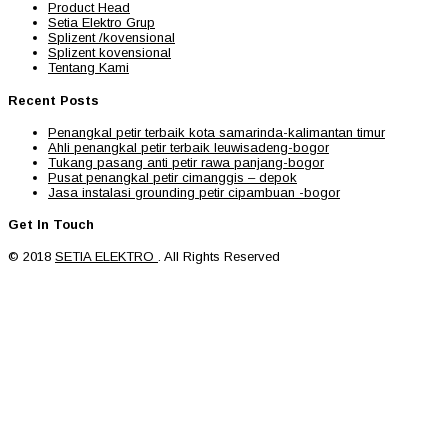
Product Head
Setia Elektro Grup
Splizent /kovensional
Splizent kovensional
Tentang Kami
Recent Posts
Penangkal petir terbaik kota samarinda-kalimantan timur
Ahli penangkal petir terbaik leuwisadeng-bogor
Tukang pasang anti petir rawa panjang-bogor
Pusat penangkal petir cimanggis – depok
Jasa instalasi grounding petir cipambuan -bogor
Get In Touch
© 2018
SETIA ELEKTRO
. All Rights Reserved