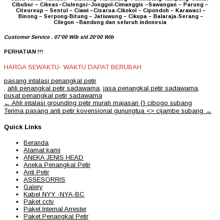
Cibubur – Cikeas–Ciulengsi–Jonggol-Cimanggis –Sawangan – Parung –
Citeureup – Sentul – Ciawi –Cisarua-Cikokol – Cipondoh – Karawaci –
Binong – Serpong-Bitung – Jatiuwung – Cikupa – Balaraja-Serang –
Cilegon –Bandung dan seluruh indonesia
Customer Service . 07’00 Wib s/d 20’00 Wib
PERHATIAN !!!
HARGA SEWAKTU- WAKTU DAPAT BERUBAH
pasang intalasi penangkal petir
,
ahli penangkal petir sadawarna
,
jasa penangkal petir sadawarna
,
pusat penangkal petir sadawarna
Post
←
Ahli intalasi grounding petir murah majasari {} cibogo subang
navigation
Terima pasang anti petir kovensional gunungtua <> cijambe subang
→
Quick Links
Beranda
Alamat kami
ANEKA JENIS HEAD
Aneka Penangkal Petir
Anti Petir
ASSESORRIS
Galery
Kabel NYY -NYA-BC
Paket cctv
Paket Internal Arrester
Paket Penangkal Petir