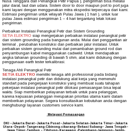
Nusa Tenggara dan Penangkal Petir Papua ), pengiriman bisa melalui
jalur darat, laut dan udara. Sistem door to door maupun port to port juga
kami layani dengan menggunakan mitra ekspedisi terpercaya dari kami.
Estimasi pengiriman untuk wilayah Pulau Jawa ( 1 hari ), untuk luar
pulau Jawa estimasi pengiriman 1 – 4 hari tergantung letak lokasi
pengiriman.
Perbaikan Instalasi Penangkal Petir dan Sistem Grounding
SETIA ELEKTRO
siap mengerjakan perbaikan instalasi penangkal petir
dan sistem grounding pada bangunan anda. Mulai dari penggantian air
terminal , perubahan konstruksi dan perbaikan jalur instalasi. Untuk
perbaikan sistem grounding mulai dari penambahan ground rod dan
penyambungan kabel menggunakan cadweld. Untuk mendapatkan
angka tahanan grounding di bawah 5 ohm, alat kami didukung dengan
penggunaan earth tester terkalibrasi.
Tenaga Ahli Penangkal Petir
SETIA ELEKTRO
memiliki tenaga ahli professional pada bidang
instalasi penangkal petir dan didukung alat kerja yang memenuhi
standart pada pengerjaan konstruksi yang membuat suatu tahapan
pekerjaan instalasi penangkal petir dilokasi pemasangan bisa tepat
waktu. Siap memberikan pelayanan terbaik untuk para pelanggan,
karena kepuasan pelanggan merupakan prioritas utama kami dalam
memberikan pelayanan. Segera konsultasikan kebutuhan anda dengan
menghubungi layanan customers service kami.
Melayani Pemasangan
DKI –Jakarta Barat–Jakarta Pusat–Jakarta Selatan-Jakarta Timur–Jakarta
Utara–Depok–Tangerang-Cibinong-cikarang–Bekasi Subang– Jawa Tengah–
Jawa Timur-Tambun – Cibitung–Karawang -Palembang–lampung–Jambi-