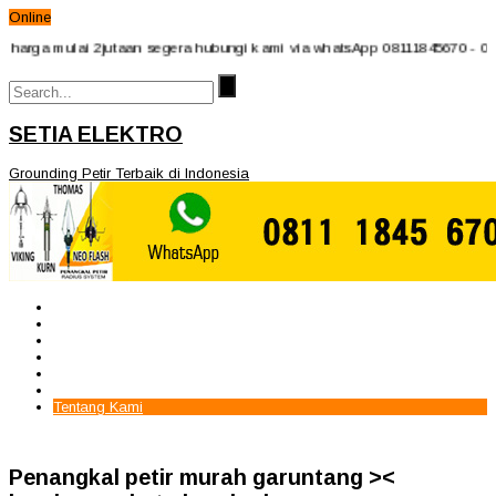
Online
ga mulai 2jutaan segera hubungi kami via whatsApp 08111845670 - 081597
SETIA ELEKTRO
Grounding Petir Terbaik di Indonesia
Beranda
Paket Penangkal Petir
Paket Internal Arrester
Paket cctv
Galery
Alamat kami
Tentang Kami
Penangkal petir murah garuntang ><