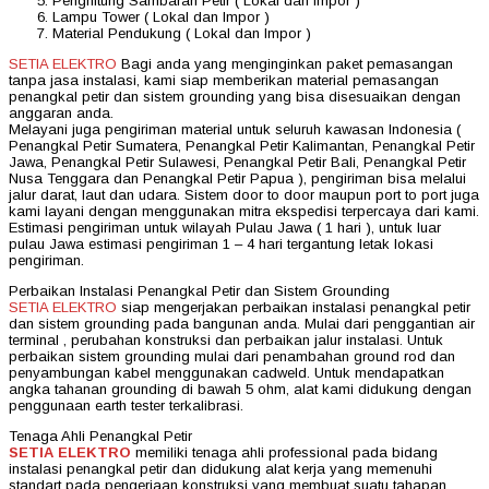
Penghitung Sambaran Petir ( Lokal dan Impor )
Lampu Tower ( Lokal dan Impor )
Material Pendukung ( Lokal dan Impor )
SETIA ELEKTRO
Bagi anda yang menginginkan paket pemasangan
tanpa jasa instalasi, kami siap memberikan material pemasangan
penangkal petir dan sistem grounding yang bisa disesuaikan dengan
anggaran anda.
Melayani juga pengiriman material untuk seluruh kawasan Indonesia (
Penangkal Petir Sumatera, Penangkal Petir Kalimantan, Penangkal Petir
Jawa, Penangkal Petir Sulawesi, Penangkal Petir Bali, Penangkal Petir
Nusa Tenggara dan Penangkal Petir Papua ), pengiriman bisa melalui
jalur darat, laut dan udara. Sistem door to door maupun port to port juga
kami layani dengan menggunakan mitra ekspedisi terpercaya dari kami.
Estimasi pengiriman untuk wilayah Pulau Jawa ( 1 hari ), untuk luar
pulau Jawa estimasi pengiriman 1 – 4 hari tergantung letak lokasi
pengiriman.
Perbaikan Instalasi Penangkal Petir dan Sistem Grounding
SETIA ELEKTRO
siap mengerjakan perbaikan instalasi penangkal petir
dan sistem grounding pada bangunan anda. Mulai dari penggantian air
terminal , perubahan konstruksi dan perbaikan jalur instalasi. Untuk
perbaikan sistem grounding mulai dari penambahan ground rod dan
penyambungan kabel menggunakan cadweld. Untuk mendapatkan
angka tahanan grounding di bawah 5 ohm, alat kami didukung dengan
penggunaan earth tester terkalibrasi.
Tenaga Ahli Penangkal Petir
SETIA ELEKTRO
memiliki tenaga ahli professional pada bidang
instalasi penangkal petir dan didukung alat kerja yang memenuhi
standart pada pengerjaan konstruksi yang membuat suatu tahapan