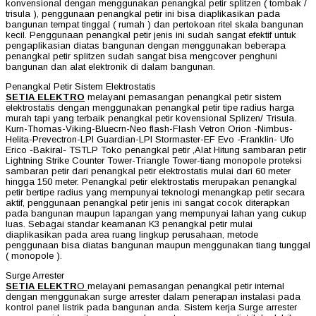
konvensional dengan menggunakan penangkal petir splitzen ( tombak /
trisula ), penggunaan penangkal petir ini bisa diaplikasikan pada
bangunan tempat tinggal ( rumah ) dan pertokoan ritel skala bangunan
kecil. Penggunaan penangkal petir jenis ini sudah sangat efektif untuk
pengaplikasian diatas bangunan dengan menggunakan beberapa
penangkal petir splitzen sudah sangat bisa mengcover penghuni
bangunan dan alat elektronik di dalam bangunan.
Penangkal Petir Sistem Elektrostatis
SETIA ELEKTRO
melayani pemasangan penangkal petir sistem
elektrostatis dengan menggunakan penangkal petir tipe radius harga
murah tapi yang terbaik penangkal petir kovensional Splizen/ Trisula.
Kurn-Thomas-Viking-Bluecrn-Neo flash-Flash Vetron Orion -Nimbus-
Helita-Prevectron-LPI Guardian-LPI Stormaster-EF Evo -Franklin- Ufo
Erico -Bakiral- TSTLP Toko penangkal petir ,Alat Hitung sambaran petir
Lightning Strike Counter Tower-Triangle Tower-tiang monopole proteksi
sambaran petir dari penangkal petir elektrostatis mulai dari 60 meter
hingga 150 meter. Penangkal petir elektrostatis merupakan penangkal
petir bertipe radius yang mempunyai teknologi menangkap petir secara
aktif, penggunaan penangkal petir jenis ini sangat cocok diterapkan
pada bangunan maupun lapangan yang mempunyai lahan yang cukup
luas. Sebagai standar keamanan K3 penangkal petir mulai
diaplikasikan pada area ruang lingkup perusahaan, metode
penggunaan bisa diatas bangunan maupun menggunakan tiang tunggal
( monopole ).
Surge Arrester
SETIA ELEKTR
O
melayani pemasangan penangkal petir internal
dengan menggunakan surge arrester dalam penerapan instalasi pada
kontrol panel listrik pada bangunan anda. Sistem kerja Surge arrester