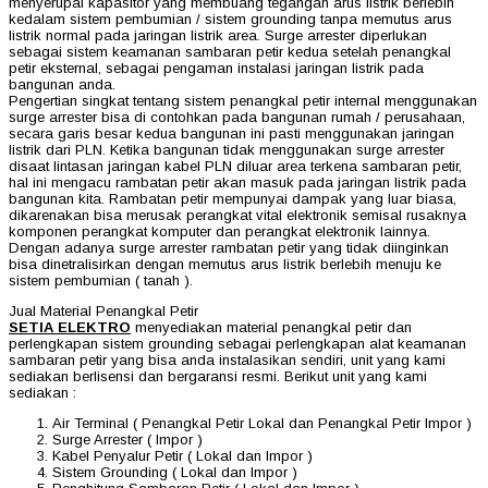
menyerupai kapasitor yang membuang tegangan arus listrik berlebih
kedalam sistem pembumian / sistem grounding tanpa memutus arus
listrik normal pada jaringan listrik area. Surge arrester diperlukan
sebagai sistem keamanan sambaran petir kedua setelah penangkal
petir eksternal, sebagai pengaman instalasi jaringan listrik pada
bangunan anda.
Pengertian singkat tentang sistem penangkal petir internal menggunakan
surge arrester bisa di contohkan pada bangunan rumah / perusahaan,
secara garis besar kedua bangunan ini pasti menggunakan jaringan
listrik dari PLN. Ketika bangunan tidak menggunakan surge arrester
disaat lintasan jaringan kabel PLN diluar area terkena sambaran petir,
hal ini mengacu rambatan petir akan masuk pada jaringan listrik pada
bangunan kita. Rambatan petir mempunyai dampak yang luar biasa,
dikarenakan bisa merusak perangkat vital elektronik semisal rusaknya
komponen perangkat komputer dan perangkat elektronik lainnya.
Dengan adanya surge arrester rambatan petir yang tidak diinginkan
bisa dinetralisirkan dengan memutus arus listrik berlebih menuju ke
sistem pembumian ( tanah ).
Jual Material Penangkal Petir
SETIA ELEKTRO
menyediakan material penangkal petir dan
perlengkapan sistem grounding sebagai perlengkapan alat keamanan
sambaran petir yang bisa anda instalasikan sendiri, unit yang kami
sediakan berlisensi dan bergaransi resmi. Berikut unit yang kami
sediakan :
Air Terminal ( Penangkal Petir Lokal dan Penangkal Petir Impor )
Surge Arrester ( Impor )
Kabel Penyalur Petir ( Lokal dan Impor )
Sistem Grounding ( Lokal dan Impor )