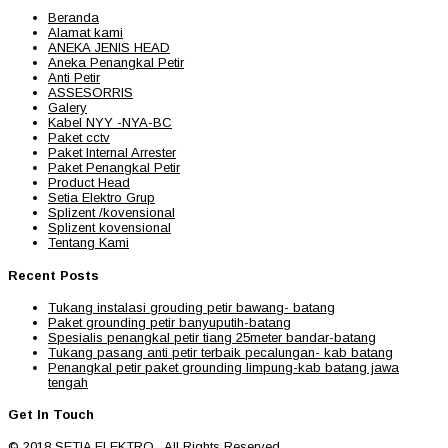
Beranda
Alamat kami
ANEKA JENIS HEAD
Aneka Penangkal Petir
Anti Petir
ASSESORRIS
Galery
Kabel NYY -NYA-BC
Paket cctv
Paket Internal Arrester
Paket Penangkal Petir
Product Head
Setia Elektro Grup
Splizent /kovensional
Splizent kovensional
Tentang Kami
Recent Posts
Tukang instalasi grouding petir bawang- batang
Paket grounding petir banyuputih-batang
Spesialis penangkal petir tiang 25meter bandar-batang
Tukang pasang anti petir terbaik pecalungan- kab batang
Penangkal petir paket grounding limpung-kab batang jawa
tengah
Get In Touch
© 2018
SETIA ELEKTRO
. All Rights Reserved