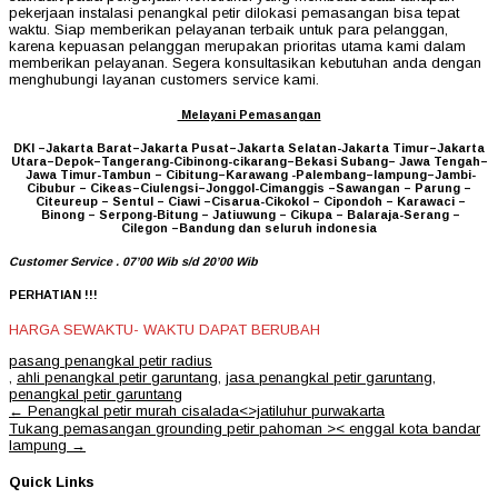
pekerjaan instalasi penangkal petir dilokasi pemasangan bisa tepat
waktu. Siap memberikan pelayanan terbaik untuk para pelanggan,
karena kepuasan pelanggan merupakan prioritas utama kami dalam
memberikan pelayanan. Segera konsultasikan kebutuhan anda dengan
menghubungi layanan customers service kami.
Melayani Pemasangan
DKI –Jakarta Barat–Jakarta Pusat–Jakarta Selatan-Jakarta Timur–Jakarta
Utara–Depok–Tangerang-Cibinong-cikarang–Bekasi Subang– Jawa Tengah–
Jawa Timur-Tambun – Cibitung–Karawang -Palembang–lampung–Jambi-
Cibubur – Cikeas–Ciulengsi–Jonggol-Cimanggis –Sawangan – Parung –
Citeureup – Sentul – Ciawi –Cisarua-Cikokol – Cipondoh – Karawaci –
Binong – Serpong-Bitung – Jatiuwung – Cikupa – Balaraja-Serang –
Cilegon –Bandung dan seluruh indonesia
Customer Service . 07’00 Wib s/d 20’00 Wib
PERHATIAN !!!
HARGA SEWAKTU- WAKTU DAPAT BERUBAH
pasang penangkal petir radius
,
ahli penangkal petir garuntang
,
jasa penangkal petir garuntang
,
penangkal petir garuntang
Post
←
Penangkal petir murah cisalada<>jatiluhur purwakarta
navigation
Tukang pemasangan grounding petir pahoman >< enggal kota bandar
lampung
→
Quick Links