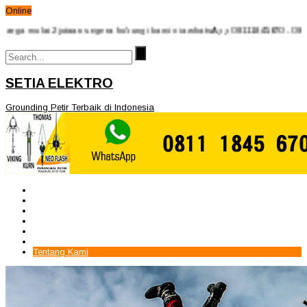
Online
ulai 2jutaan segera hubungi kami via whatsApp 08111845670 - 0815971234
SETIA ELEKTRO
Grounding Petir Terbaik di Indonesia
Beranda
Paket Penangkal Petir
Paket Internal Arrester
Paket cctv
Galery
Alamat kami
Tentang Kami