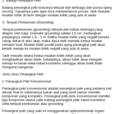
1. Batang Penangkal Petir
Batang penangkal petir biasanya terbuat dari tembaga dan punya ujung
runcing. Tujuannya yaitu agar bisa memperlancar proses tarik menarik
muatan listrik di bumi dengan muatan listrik yang ada di awan.
3. Tempat Pembumian (Grounding)
Tempat pembumian (grounding) terbuat dari bahan tembaga yang
dilapisi oleh baja. Diameter grounding sekitar 1,5 cm. Sedangkan
panjangnya sekitar 1,8 – 3 m. Ketika muatan listrik yang negatif berada
cukup dekat di atas atap, maka daya tarik menarik kedua muatan
semakin kuat. Muatan listrik positif pada ujung penangkal petir akan
tertarik menuju ke muatan listrik negatif yang ada di awan.
Tarik menarik antara kedua muatan listrik inilah yang akan
menghasilkan aliran listrik. Selanjutnya, aliran listrik akan mengalir
menuju ke tanah lewat kabel konduktor sehingga aliran listrik tidak
mengenai bangunan.
Jenis-Jenis Penangkal Petir
1. Penangkal Petir Konvensional
Penangkal petir konvensional adalah penangkal petir yang pertama kali
dibuat. Alat ini sebenarnya bukan alat yang rumit namun memiliki
komponen yang kompleks. Penangkal petir jenis konvensional memiliki
tiga komponen utama yaitu batang penangkal petir, kabel konduktor
serta tempat pembumian atau grounding.
Penangkal petir yang satu ini menggunakan splitzen/tombak logam