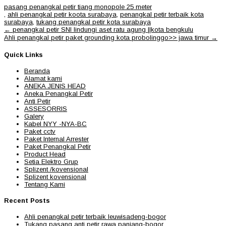
pasang penangkal petir tiang monopole 25 meter
,
ahli penangkal petir koota surabaya
,
penangkal petir terbaik kota
surabaya
,
tukang penangkal petir kota surabaya
Post
←
penangkal petir SNI lindungi aset ratu agung ||kota bengkulu
navigation
Ahli penangkal petir paket grounding kota probolinggo>> jawa timur
→
Quick Links
Beranda
Alamat kami
ANEKA JENIS HEAD
Aneka Penangkal Petir
Anti Petir
ASSESORRIS
Galery
Kabel NYY -NYA-BC
Paket cctv
Paket Internal Arrester
Paket Penangkal Petir
Product Head
Setia Elektro Grup
Splizent /kovensional
Splizent kovensional
Tentang Kami
Recent Posts
Ahli penangkal petir terbaik leuwisadeng-bogor
Tukang pasang anti petir rawa panjang-bogor