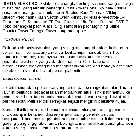
SETIA ELEKTRO
Distributor penangkal petir ,jasa pemasangan harga
murah tapi yang terbaik penangkal petir kovensional Splizen/ Trisula,
pusat pemasangan penankal petir Radius. Kurn-Thomas-Viking-
Bluecrn-Neo flash-Flash Vetron Orion -Nimbus-Helita-Prevectron-LPI
Guardian-LPI Stormaster-EF Evo -Franklin- Ufo Erico -Bakiral- TSTLP
Toko penangkal petir ,Alat Hitung sambaran petir Lightning Strike
Counter Tower-Triangle Tower-tiang monopole
TERKAIT PETIR
Petir adalah peristiwa alam yang sering kita jumpai dalam kehidupan
sehari-hari. Petir biasanya muncul ketika hujan hendak turun. Petir
sangat membahayakan nyawa manusia, bahkan bisa merusak
peralatan elektronik yang ada di rumah kita. Oleh karena itu, kita
membutuhkan alat yang bisa menghindarkan kita dari bahaya petir. Alat
tersebut kita kenal sebagai penangkal petir.
PENANGKAL PETIR
sendiri merupakan perangkat yang terdiri dari serangkaian jalur dimana
jalur ini berfungsi sebagai jalan mengalirkan arus listrik petir menuju ke
permukaan bumi tanpa perlu merusak benda-benda yang dilewati oleh
petir tersebut. Petir sendiri seringkali terjadi mengikuti peristiwa hujan.
Muatan listrik pada petir berusaha mencari jalur yang paling pendek
untuk sampai ke tanah. Biasanya, jalur paling pendek berupa
bangunan-bangunan tinggi atau bahkan tubuh manusia. Itulah mengapa
gedung yang tinggi atau rumah bertingkat membutuhkan penangkal petir
karena sangat rentan terkena sambaran petir.