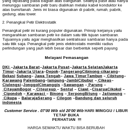
yang dipasang pada bagian atas bangunan. Sifatnya pasif atau hanya
menunggu sambaran petir baru dialirkan melalui kabel konduktor ke
atas bumi/tanah. Jenis ini biasa digunakan di pabrik, rumah, pabrik,
gedung, atau tower.
2. Penangkal Petir Elektrostatik
Penangkal petir ini kurang populer digunakan. Prinsip kerjanya yaitu
mengarahkan sambaran petir ke dalam satu titik tujuan sambaran.
Tujuannya yaitu agar menghasilkan sentralisasi sambaran hanya pada
satu titik saja. Penangkal petir jenis elektrostatis memiliki radius
perlindungan yang jauh lebih besar dan berbentuk seperti payung
Melayani Pemasangan
DKI
–
Jakarta Barat
–
Jakarta Pusat
–
Jakarta Selatan
Jakarta
Timur
–
Jakarta Utara
–
Depok
–
Tangerang
Cibinong
-cikarang
–
Bekasi
Subang
–
Jawa Tengah
–
Jawa Timur
Tambun
–
Cibitung
–
Karawang
Palembang
–
lampung
–
Jambi
Cibubur
–
Cikeas
–
Ciulengsi
–
Jonggol
Cimanggis
–
Sawangan
–
Parung
–
Citayam
Bogor
–
Citeureup
–
Sentul
–
Ciawi
–
Cisarua
Cikokol
–
Cipondoh
–
Karawaci
–
Binong
–
Serpong
Bitung
–
Jatiuwung
–
Cikupa
–
Balaraja
Serang
–
Cilegon
–
Bandung
dan seluruh
indonesia
Customer Service . 07’00 Wib s/d 20’00 Wib
HARI MINGGU / LIBUR
TETAP BUKA
PERHATIAN !!!
HARGA SEWAKTU WAKTU BISA BERUBAH