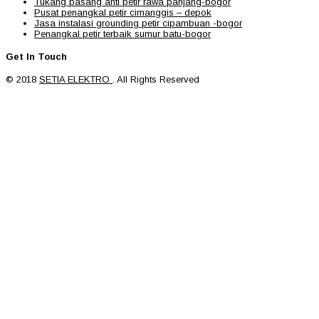
Tukang pasang anti petir rawa panjang-bogor
Pusat penangkal petir cimanggis – depok
Jasa instalasi grounding petir cipambuan -bogor
Penangkal petir terbaik sumur batu-bogor
Get In Touch
© 2018
SETIA ELEKTRO
. All Rights Reserved