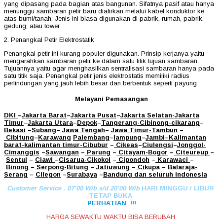
yang dipasang pada bagian atas bangunan. Sifatnya pasif atau hanya
menunggu sambaran petir baru dialirkan melalui kabel konduktor ke
atas bumi/tanah. Jenis ini biasa digunakan di pabrik, rumah, pabrik,
gedung, atau tower.
2. Penangkal Petir Elektrostatik
Penangkal petir ini kurang populer digunakan. Prinsip kerjanya yaitu
mengarahkan sambaran petir ke dalam satu titik tujuan sambaran.
Tujuannya yaitu agar menghasilkan sentralisasi sambaran hanya pada
satu titik saja. Penangkal petir jenis elektrostatis memiliki radius
perlindungan yang jauh lebih besar dan berbentuk seperti payung
Melayani Pemasangan
DKI
–
Jakarta Barat
–
Jakarta Pusat
–
Jakarta Selatan
-Jakarta
Timur
–
Jakarta Utara
–
Depok
–
Tangerang
-Cibinong
-cikarang
–
Bekasi
–
Subang
–
Jawa Tengah
–
Jawa Timur
-Tambun
–
Cibitung
–
Karawang
Palembang
–
lampung
–
Jambi
–
Kalimantan
barat
-kalimantan timur-Cibubur
–
Cikeas
–
Ciulengsi
–
Jonggol
-
Cimanggis
–
Sawangan
–
Parung
–
Citayam
-Bogor
–
Citeureup
–
Sentul
–
Ciawi
–
Cisarua
-Cikokol
–
Cipondoh
–
Karawaci
–
Binong
–
Serpong
-Bitung
–
Jatiuwung
–
Cikupa
–
Balaraja
-
Serang
–
Cilegon
–
Surabaya
–
Bandung
dan seluruh indonesia
Customer Service . 07’00 Wib s/d 20’00 Wib
HARI MINGGU / LIBUR
TETAP BUKA
PERHATIAN !!!
HARGA SEWAKTU WAKTU BISA BERUBAH