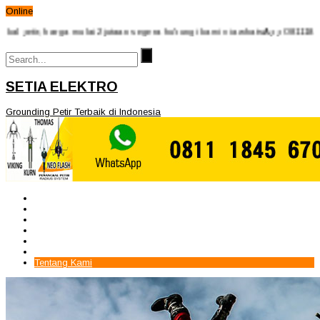
Online
harga mulai 2jutaan segera hubungi kami via whatsApp 08111845670 - 081
SETIA ELEKTRO
Grounding Petir Terbaik di Indonesia
Beranda
Paket Penangkal Petir
Paket Internal Arrester
Paket cctv
Galery
Alamat kami
Tentang Kami