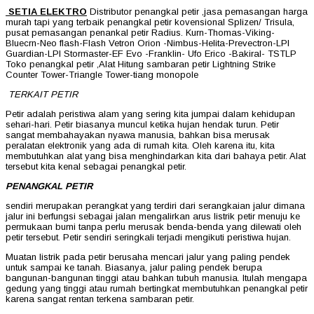
SETIA ELEKTRO
Distributor penangkal petir ,jasa pemasangan harga
murah tapi yang terbaik penangkal petir kovensional Splizen/ Trisula,
pusat pemasangan penankal petir Radius. Kurn-Thomas-Viking-
Bluecrn-Neo flash-Flash Vetron Orion -Nimbus-Helita-Prevectron-LPI
Guardian-LPI Stormaster-EF Evo -Franklin- Ufo Erico -Bakiral- TSTLP
Toko penangkal petir ,Alat Hitung sambaran petir Lightning Strike
Counter Tower-Triangle Tower-tiang monopole
TERKAIT PETIR
Petir adalah peristiwa alam yang sering kita jumpai dalam kehidupan
sehari-hari. Petir biasanya muncul ketika hujan hendak turun. Petir
sangat membahayakan nyawa manusia, bahkan bisa merusak
peralatan elektronik yang ada di rumah kita. Oleh karena itu, kita
membutuhkan alat yang bisa menghindarkan kita dari bahaya petir. Alat
tersebut kita kenal sebagai penangkal petir.
PENANGKAL PETIR
sendiri merupakan perangkat yang terdiri dari serangkaian jalur dimana
jalur ini berfungsi sebagai jalan mengalirkan arus listrik petir menuju ke
permukaan bumi tanpa perlu merusak benda-benda yang dilewati oleh
petir tersebut. Petir sendiri seringkali terjadi mengikuti peristiwa hujan.
Muatan listrik pada petir berusaha mencari jalur yang paling pendek
untuk sampai ke tanah. Biasanya, jalur paling pendek berupa
bangunan-bangunan tinggi atau bahkan tubuh manusia. Itulah mengapa
gedung yang tinggi atau rumah bertingkat membutuhkan penangkal petir
karena sangat rentan terkena sambaran petir.