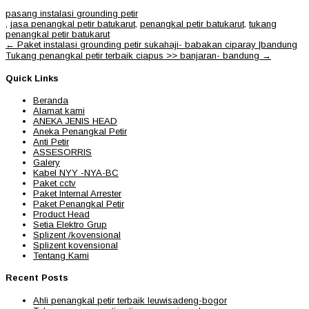
pasang instalasi grounding petir
,
jasa penangkal petir batukarut
,
penangkal petir batukarut
,
tukang
penangkal petir batukarut
Post
←
Paket instalasi grounding petir sukahaji- babakan ciparay |bandung
navigation
Tukang penangkal petir terbaik ciapus >> banjaran- bandung
→
Quick Links
Beranda
Alamat kami
ANEKA JENIS HEAD
Aneka Penangkal Petir
Anti Petir
ASSESORRIS
Galery
Kabel NYY -NYA-BC
Paket cctv
Paket Internal Arrester
Paket Penangkal Petir
Product Head
Setia Elektro Grup
Splizent /kovensional
Splizent kovensional
Tentang Kami
Recent Posts
Ahli penangkal petir terbaik leuwisadeng-bogor