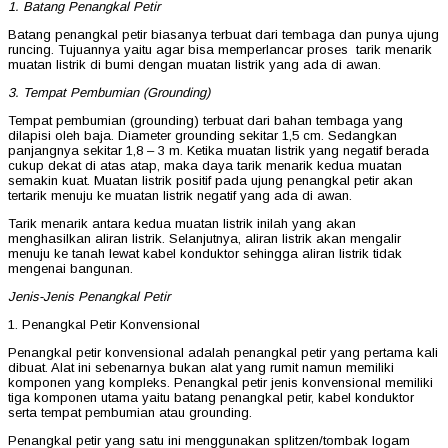
1. Batang Penangkal Petir
Batang penangkal petir biasanya terbuat dari tembaga dan punya ujung
runcing. Tujuannya yaitu agar bisa memperlancar proses tarik menarik
muatan listrik di bumi dengan muatan listrik yang ada di awan.
3. Tempat Pembumian (Grounding)
Tempat pembumian (grounding) terbuat dari bahan tembaga yang
dilapisi oleh baja. Diameter grounding sekitar 1,5 cm. Sedangkan
panjangnya sekitar 1,8 – 3 m. Ketika muatan listrik yang negatif berada
cukup dekat di atas atap, maka daya tarik menarik kedua muatan
semakin kuat. Muatan listrik positif pada ujung penangkal petir akan
tertarik menuju ke muatan listrik negatif yang ada di awan.
Tarik menarik antara kedua muatan listrik inilah yang akan
menghasilkan aliran listrik. Selanjutnya, aliran listrik akan mengalir
menuju ke tanah lewat kabel konduktor sehingga aliran listrik tidak
mengenai bangunan.
Jenis-Jenis Penangkal Petir
1. Penangkal Petir Konvensional
Penangkal petir konvensional adalah penangkal petir yang pertama kali
dibuat. Alat ini sebenarnya bukan alat yang rumit namun memiliki
komponen yang kompleks. Penangkal petir jenis konvensional memiliki
tiga komponen utama yaitu batang penangkal petir, kabel konduktor
serta tempat pembumian atau grounding.
Penangkal petir yang satu ini menggunakan splitzen/tombak logam