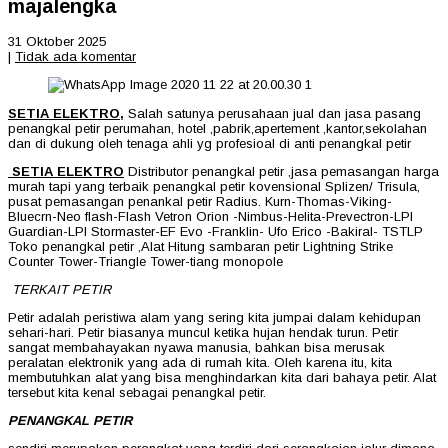
majalengka
31 Oktober 2025
|
Tidak ada komentar
SETIA ELEKTRO,
Salah satunya perusahaan jual dan jasa pasang
penangkal petir perumahan, hotel ,pabrik,apertement ,kantor,sekolahan
dan di dukung oleh tenaga ahli yg profesioal di anti penangkal petir
SETIA ELEKTRO
Distributor penangkal petir ,jasa pemasangan harga
murah tapi yang terbaik penangkal petir kovensional Splizen/ Trisula,
pusat pemasangan penankal petir Radius. Kurn-Thomas-Viking-
Bluecrn-Neo flash-Flash Vetron Orion -Nimbus-Helita-Prevectron-LPI
Guardian-LPI Stormaster-EF Evo -Franklin- Ufo Erico -Bakiral- TSTLP
Toko penangkal petir ,Alat Hitung sambaran petir Lightning Strike
Counter Tower-Triangle Tower-tiang monopole
TERKAIT PETIR
Petir adalah peristiwa alam yang sering kita jumpai dalam kehidupan
sehari-hari. Petir biasanya muncul ketika hujan hendak turun. Petir
sangat membahayakan nyawa manusia, bahkan bisa merusak
peralatan elektronik yang ada di rumah kita. Oleh karena itu, kita
membutuhkan alat yang bisa menghindarkan kita dari bahaya petir. Alat
tersebut kita kenal sebagai penangkal petir.
PENANGKAL PETIR