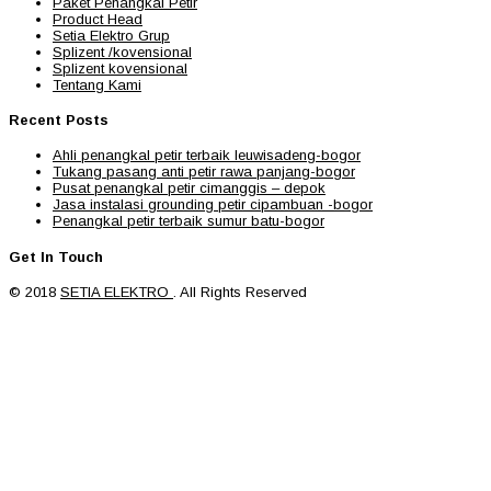
Paket Penangkal Petir
Product Head
Setia Elektro Grup
Splizent /kovensional
Splizent kovensional
Tentang Kami
Recent Posts
Ahli penangkal petir terbaik leuwisadeng-bogor
Tukang pasang anti petir rawa panjang-bogor
Pusat penangkal petir cimanggis – depok
Jasa instalasi grounding petir cipambuan -bogor
Penangkal petir terbaik sumur batu-bogor
Get In Touch
© 2018
SETIA ELEKTRO
. All Rights Reserved