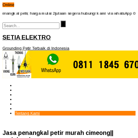
Online
kal petir, harga mulai 2jutaan segera hubungi kami via whatsApp 081118
SETIA ELEKTRO
Grounding Petir Terbaik di Indonesia
Beranda
Paket Penangkal Petir
Paket Internal Arrester
Paket cctv
Galery
Alamat kami
Tentang Kami
Jasa penangkal petir murah cimeong||