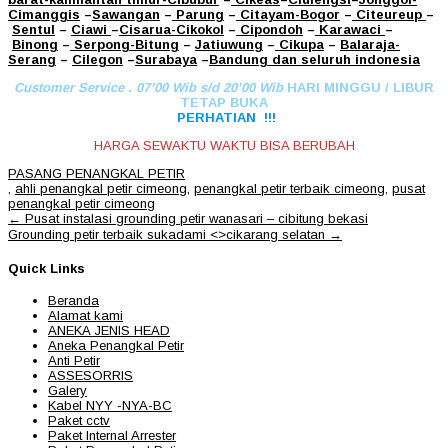
Cimanggis
–
Sawangan
–
Parung
–
Citayam
-Bogor
–
Citeureup
–
Sentul
–
Ciawi
–
Cisarua
-Cikokol
–
Cipondoh
–
Karawaci
–
Binong
–
Serpong
-Bitung
–
Jatiuwung
–
Cikupa
–
Balaraja
-
Serang
–
Cilegon
–
Surabaya
–
Bandung
dan seluruh indonesia
Customer Service . 07’00 Wib s/d 20’00 Wib
HARI MINGGU / LIBUR
TETAP BUKA
PERHATIAN !!!
HARGA SEWAKTU WAKTU BISA BERUBAH
PASANG PENANGKAL PETIR
,
ahli penangkal petir cimeong
,
penangkal petir terbaik cimeong
,
pusat
penangkal petir cimeong
Post
←
Pusat instalasi grounding petir wanasari – cibitung bekasi
navigation
Grounding petir terbaik sukadami <>cikarang selatan
→
Quick Links
Beranda
Alamat kami
ANEKA JENIS HEAD
Aneka Penangkal Petir
Anti Petir
ASSESORRIS
Galery
Kabel NYY -NYA-BC
Paket cctv
Paket Internal Arrester