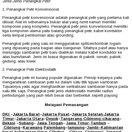
Jenis-Jenis Penangkal Petir
1. Penangkal Petir Konvensional
Penangkal petir konvensional adalah penangkal petir yang pertama kali
dibuat. Alat ini sebenarnya bukan alat yang rumit namun memiliki
komponen yang kompleks. Penangkal petir jenis konvensional memiliki
tiga komponen utama yaitu batang penangkal petir, kabel konduktor
serta tempat pembumian atau grounding.
Penangkal petir yang satu ini menggunakan splitzen/tombak logam
yang dipasang pada bagian atas bangunan. Sifatnya pasif atau hanya
menunggu sambaran petir baru dialirkan melalui kabel konduktor ke
atas bumi/tanah. Jenis ini biasa digunakan di pabrik, rumah, pabrik,
gedung, atau tower.
2. Penangkal Petir Elektrostatik
Penangkal petir ini kurang populer digunakan. Prinsip kerjanya yaitu
mengarahkan sambaran petir ke dalam satu titik tujuan sambaran.
Tujuannya yaitu agar menghasilkan sentralisasi sambaran hanya pada
satu titik saja. Penangkal petir jenis elektrostatis memiliki radius
perlindungan yang jauh lebih besar dan berbentuk seperti payung
Melayani Pemasangan
DKI
–
Jakarta Barat
–
Jakarta Pusat
–
Jakarta Selatan
-Jakarta
Timur
–
Jakarta Utara
–
Depok
–
Tangerang
-Cibinong
-cikarang
–
Bekasi
–
Subang
–
Jawa Tengah
–
Jawa Timur
-Tambun
–
Cibitung
–
Karawang
Palembang
–
lampung
–
Jambi
–
Kalimantan
barat
-kalimantan timur-Cibubur
–
Cikeas
–
Ciulengsi
–
Jonggol
-