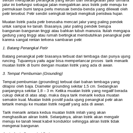
sendiri merupakan perangkat yang terdiri dari serangkaian jalur dimana
jalur ini berfungsi sebagai jalan mengalirkan arus listrik petir menuju ke
permukaan bumi tanpa perlu merusak benda-benda yang dilewati oleh
petir tersebut. Petir sendiri seringkali terjadi mengikuti peristiwa hujan.
Muatan listrik pada petir berusaha mencari jalur yang paling pendek
untuk sampai ke tanah. Biasanya, jalur paling pendek berupa
bangunan-bangunan tinggi atau bahkan tubuh manusia. Itulah mengapa
gedung yang tinggi atau rumah bertingkat membutuhkan penangkal petir
karena sangat rentan terkena sambaran petir.
1. Batang Penangkal Petir
Batang penangkal petir biasanya terbuat dari tembaga dan punya ujung
runcing. Tujuannya yaitu agar bisa memperlancar proses tarik menarik
muatan listrik di bumi dengan muatan listrik yang ada di awan.
3. Tempat Pembumian (Grounding)
Tempat pembumian (grounding) terbuat dari bahan tembaga yang
dilapisi oleh baja. Diameter grounding sekitar 1,5 cm. Sedangkan
panjangnya sekitar 1,8 – 3 m. Ketika muatan listrik yang negatif berada
cukup dekat di atas atap, maka daya tarik menarik kedua muatan
semakin kuat. Muatan listrik positif pada ujung penangkal petir akan
tertarik menuju ke muatan listrik negatif yang ada di awan.
Tarik menarik antara kedua muatan listrik inilah yang akan
menghasilkan aliran listrik. Selanjutnya, aliran listrik akan mengalir
menuju ke tanah lewat kabel konduktor sehingga aliran listrik tidak
mengenai bangunan.