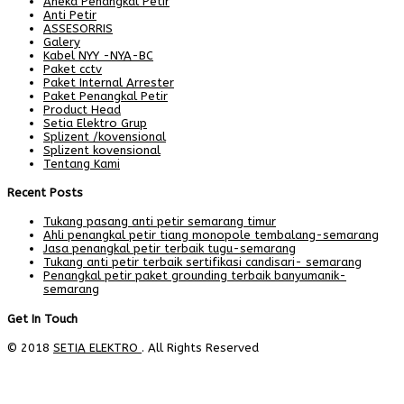
Aneka Penangkal Petir
Anti Petir
ASSESORRIS
Galery
Kabel NYY -NYA-BC
Paket cctv
Paket Internal Arrester
Paket Penangkal Petir
Product Head
Setia Elektro Grup
Splizent /kovensional
Splizent kovensional
Tentang Kami
Recent Posts
Tukang pasang anti petir semarang timur
Ahli penangkal petir tiang monopole tembalang-semarang
Jasa penangkal petir terbaik tugu-semarang
Tukang anti petir terbaik sertifikasi candisari- semarang
Penangkal petir paket grounding terbaik banyumanik-
semarang
Get In Touch
© 2018
SETIA ELEKTRO
. All Rights Reserved