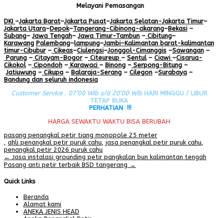
Melayani Pemasangan
DKI
–
Jakarta Barat
–
Jakarta Pusat
–
Jakarta Selatan
-Jakarta Timur
–
Jakarta Utara
–
Depok
–
Tangerang
-Cibinong
-cikarang
–
Bekasi
–
Subang
–
Jawa Tengah
–
Jawa Timur
-Tambun
–
Cibitung
–
Karawang
Palembang
–
lampung
–
Jambi
–
Kalimantan barat
-kalimantan
timur-Cibubur
–
Cikeas
–
Ciulengsi
–
Jonggol
-Cimanggis
–
Sawangan
–
Parung
–
Citayam
-Bogor
–
Citeureup
–
Sentul
–
Ciawi
–
Cisarua
-
Cikokol
–
Cipondoh
–
Karawaci
–
Binong
–
Serpong
-Bitung
–
Jatiuwung
–
Cikupa
–
Balaraja
-Serang
–
Cilegon
–
Surabaya
–
Bandung
dan seluruh indonesia
Customer Service . 07’00 Wib s/d 20’00 Wib
HARI MINGGU / LIBUR
TETAP BUKA
PERHATIAN !!!
HARGA SEWAKTU WAKTU BISA BERUBAH
pasang penangkal petir tiang monopole 25 meter
,
ahli penangkal petir puruk cahu
,
jasa penangkal petir puruk cahu
,
penangkal petir 2026 puruk cahu
Post
←
Jasa instalasi grounding petir pangkalan bun kalimantan tengah
Pasang anti petir terbaik BSD tangerang
→
navigation
Quick Links
Beranda
Alamat kami
ANEKA JENIS HEAD