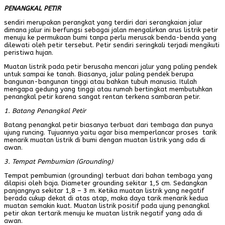
PENANGKAL PETIR
sendiri merupakan perangkat yang terdiri dari serangkaian jalur
dimana jalur ini berfungsi sebagai jalan mengalirkan arus listrik petir
menuju ke permukaan bumi tanpa perlu merusak benda-benda yang
dilewati oleh petir tersebut. Petir sendiri seringkali terjadi mengikuti
peristiwa hujan.
Muatan listrik pada petir berusaha mencari jalur yang paling pendek
untuk sampai ke tanah. Biasanya, jalur paling pendek berupa
bangunan-bangunan tinggi atau bahkan tubuh manusia. Itulah
mengapa gedung yang tinggi atau rumah bertingkat membutuhkan
penangkal petir karena sangat rentan terkena sambaran petir.
1. Batang Penangkal Petir
Batang penangkal petir biasanya terbuat dari tembaga dan punya
ujung runcing. Tujuannya yaitu agar bisa memperlancar proses tarik
menarik muatan listrik di bumi dengan muatan listrik yang ada di
awan.
3. Tempat Pembumian (Grounding)
Tempat pembumian (grounding) terbuat dari bahan tembaga yang
dilapisi oleh baja. Diameter grounding sekitar 1,5 cm. Sedangkan
panjangnya sekitar 1,8 – 3 m. Ketika muatan listrik yang negatif
berada cukup dekat di atas atap, maka daya tarik menarik kedua
muatan semakin kuat. Muatan listrik positif pada ujung penangkal
petir akan tertarik menuju ke muatan listrik negatif yang ada di
awan.