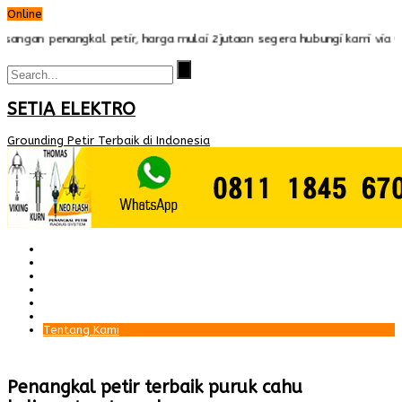
Online
gan penangkal petir, harga mulai 2jutaan segera hubungi kami via wh
SETIA ELEKTRO
Grounding Petir Terbaik di Indonesia
Beranda
Paket Penangkal Petir
Paket Internal Arrester
Paket cctv
Galery
Alamat kami
Tentang Kami
Penangkal petir terbaik puruk cahu