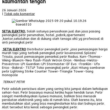
kalimantan tengah
26 Januari 2026
|
Tidak ada komentar
SETIA ELEKTRO,
Salah satunya perusahaan jual dan jasa pasang
penangkal petir perumahan, hotel ,pabrik,apertement
,kantor,sekolahan dan di dukung oleh tenaga ahli yg profesioal di
anti penangkal petir
SETIA ELEKTRO
Distributor penangkal petir ,jasa pemasangan harga
murah tapi yang terbaik penangkal petir kovensional Splizen/
Trisula, pusat pemasangan penankal petir Radius. Kurn-Thomas-
Viking-Bluecrn-Neo flash-Flash Vetron Orion -Nimbus-Helita-
Prevectron-LPI Guardian-LPI Stormaster-EF Evo -Franklin- Ufo
Erico -Bakiral- TSTLP Toko penangkal petir ,Alat Hitung sambaran
petir Lightning Strike Counter Tower-Triangle Tower-tiang
monopole
TERKAIT PETIR
Petir adalah peristiwa alam yang sering kita jumpai dalam kehidupan
sehari-hari. Petir biasanya muncul ketika hujan hendak turun. Petir
sangat membahayakan nyawa manusia, bahkan bisa merusak
peralatan elektronik yang ada di rumah kita. Oleh karena itu, kita
membutuhkan alat yang bisa menghindarkan kita dari bahaya petir.
Alat tersebut kita kenal sebagai penangkal petir.