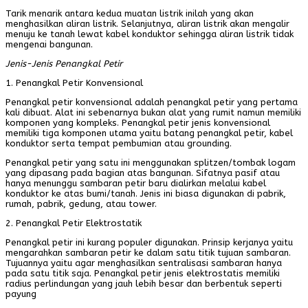
Tarik menarik antara kedua muatan listrik inilah yang akan
menghasilkan aliran listrik. Selanjutnya, aliran listrik akan mengalir
menuju ke tanah lewat kabel konduktor sehingga aliran listrik tidak
mengenai bangunan.
Jenis-Jenis Penangkal Petir
1. Penangkal Petir Konvensional
Penangkal petir konvensional adalah penangkal petir yang pertama
kali dibuat. Alat ini sebenarnya bukan alat yang rumit namun memiliki
komponen yang kompleks. Penangkal petir jenis konvensional
memiliki tiga komponen utama yaitu batang penangkal petir, kabel
konduktor serta tempat pembumian atau grounding.
Penangkal petir yang satu ini menggunakan splitzen/tombak logam
yang dipasang pada bagian atas bangunan. Sifatnya pasif atau
hanya menunggu sambaran petir baru dialirkan melalui kabel
konduktor ke atas bumi/tanah. Jenis ini biasa digunakan di pabrik,
rumah, pabrik, gedung, atau tower.
2. Penangkal Petir Elektrostatik
Penangkal petir ini kurang populer digunakan. Prinsip kerjanya yaitu
mengarahkan sambaran petir ke dalam satu titik tujuan sambaran.
Tujuannya yaitu agar menghasilkan sentralisasi sambaran hanya
pada satu titik saja. Penangkal petir jenis elektrostatis memiliki
radius perlindungan yang jauh lebih besar dan berbentuk seperti
payung