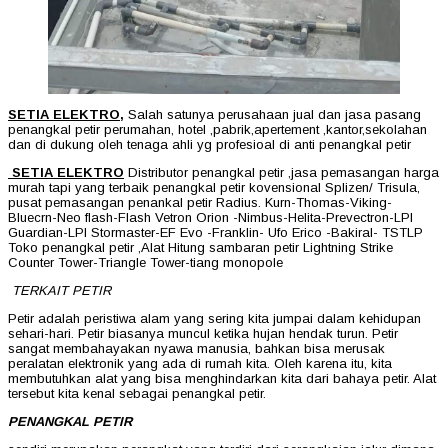
SETIA ELEKTRO,
Salah satunya perusahaan jual dan jasa pasang
penangkal petir perumahan, hotel ,pabrik,apertement ,kantor,sekolahan
dan di dukung oleh tenaga ahli yg profesioal di anti penangkal petir
SETIA ELEKTRO
Distributor penangkal petir ,jasa pemasangan harga
murah tapi yang terbaik penangkal petir kovensional Splizen/ Trisula,
pusat pemasangan penankal petir Radius. Kurn-Thomas-Viking-
Bluecrn-Neo flash-Flash Vetron Orion -Nimbus-Helita-Prevectron-LPI
Guardian-LPI Stormaster-EF Evo -Franklin- Ufo Erico -Bakiral- TSTLP
Toko penangkal petir ,Alat Hitung sambaran petir Lightning Strike
Counter Tower-Triangle Tower-tiang monopole
TERKAIT PETIR
Petir adalah peristiwa alam yang sering kita jumpai dalam kehidupan
sehari-hari. Petir biasanya muncul ketika hujan hendak turun. Petir
sangat membahayakan nyawa manusia, bahkan bisa merusak
peralatan elektronik yang ada di rumah kita. Oleh karena itu, kita
membutuhkan alat yang bisa menghindarkan kita dari bahaya petir. Alat
tersebut kita kenal sebagai penangkal petir.
PENANGKAL PETIR