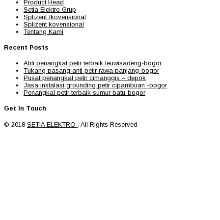
Product Head
Setia Elektro Grup
Splizent /kovensional
Splizent kovensional
Tentang Kami
Recent Posts
Ahli penangkal petir terbaik leuwisadeng-bogor
Tukang pasang anti petir rawa panjang-bogor
Pusat penangkal petir cimanggis – depok
Jasa instalasi grounding petir cipambuan -bogor
Penangkal petir terbaik sumur batu-bogor
Get In Touch
© 2018
SETIA ELEKTRO
. All Rights Reserved