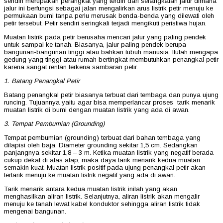
sendiri merupakan perangkat yang terdiri dari serangkaian jalur dimana
jalur ini berfungsi sebagai jalan mengalirkan arus listrik petir menuju ke
permukaan bumi tanpa perlu merusak benda-benda yang dilewati oleh
petir tersebut. Petir sendiri seringkali terjadi mengikuti peristiwa hujan.
Muatan listrik pada petir berusaha mencari jalur yang paling pendek
untuk sampai ke tanah. Biasanya, jalur paling pendek berupa
bangunan-bangunan tinggi atau bahkan tubuh manusia. Itulah mengapa
gedung yang tinggi atau rumah bertingkat membutuhkan penangkal petir
karena sangat rentan terkena sambaran petir.
1. Batang Penangkal Petir
Batang penangkal petir biasanya terbuat dari tembaga dan punya ujung
runcing. Tujuannya yaitu agar bisa memperlancar proses tarik menarik
muatan listrik di bumi dengan muatan listrik yang ada di awan.
3. Tempat Pembumian (Grounding)
Tempat pembumian (grounding) terbuat dari bahan tembaga yang
dilapisi oleh baja. Diameter grounding sekitar 1,5 cm. Sedangkan
panjangnya sekitar 1,8 – 3 m. Ketika muatan listrik yang negatif berada
cukup dekat di atas atap, maka daya tarik menarik kedua muatan
semakin kuat. Muatan listrik positif pada ujung penangkal petir akan
tertarik menuju ke muatan listrik negatif yang ada di awan.
Tarik menarik antara kedua muatan listrik inilah yang akan
menghasilkan aliran listrik. Selanjutnya, aliran listrik akan mengalir
menuju ke tanah lewat kabel konduktor sehingga aliran listrik tidak
mengenai bangunan.