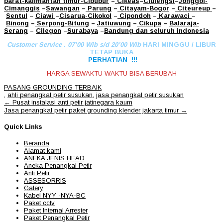
barat
-kalimantan timur-Cibubur
–
Cikeas
–
Ciulengsi
–
Jonggol
-
Cimanggis
–
Sawangan
–
Parung
–
Citayam
-Bogor
–
Citeureup
–
Sentul
–
Ciawi
–
Cisarua
-Cikokol
–
Cipondoh
–
Karawaci
–
Binong
–
Serpong
-Bitung
–
Jatiuwung
–
Cikupa
–
Balaraja
-
Serang
–
Cilegon
–
Surabaya
–
Bandung
dan seluruh indonesia
Customer Service . 07’00 Wib s/d 20’00 Wib
HARI MINGGU / LIBUR
TETAP BUKA
PERHATIAN !!!
HARGA SEWAKTU WAKTU BISA BERUBAH
PASANG GROUNDING TERBAIK
,
ahli penangkal petir susukan
,
jasa penangkal petir susukan
Post
←
Pusat instalasi anti petir jatinegara kaum
navigation
Jasa penangkal petir paket grounding klender jakarta timur
→
Quick Links
Beranda
Alamat kami
ANEKA JENIS HEAD
Aneka Penangkal Petir
Anti Petir
ASSESORRIS
Galery
Kabel NYY -NYA-BC
Paket cctv
Paket Internal Arrester
Paket Penangkal Petir