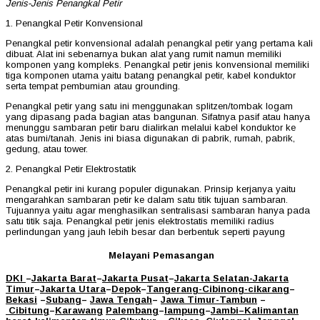
Jenis-Jenis Penangkal Petir
1. Penangkal Petir Konvensional
Penangkal petir konvensional adalah penangkal petir yang pertama kali
dibuat. Alat ini sebenarnya bukan alat yang rumit namun memiliki
komponen yang kompleks. Penangkal petir jenis konvensional memiliki
tiga komponen utama yaitu batang penangkal petir, kabel konduktor
serta tempat pembumian atau grounding.
Penangkal petir yang satu ini menggunakan splitzen/tombak logam
yang dipasang pada bagian atas bangunan. Sifatnya pasif atau hanya
menunggu sambaran petir baru dialirkan melalui kabel konduktor ke
atas bumi/tanah. Jenis ini biasa digunakan di pabrik, rumah, pabrik,
gedung, atau tower.
2. Penangkal Petir Elektrostatik
Penangkal petir ini kurang populer digunakan. Prinsip kerjanya yaitu
mengarahkan sambaran petir ke dalam satu titik tujuan sambaran.
Tujuannya yaitu agar menghasilkan sentralisasi sambaran hanya pada
satu titik saja. Penangkal petir jenis elektrostatis memiliki radius
perlindungan yang jauh lebih besar dan berbentuk seperti payung
Melayani Pemasangan
DKI
–
Jakarta Barat
–
Jakarta Pusat
–
Jakarta Selatan
-Jakarta
Timur
–
Jakarta Utara
–
Depok
–
Tangerang
-Cibinong
-cikarang
–
Bekasi
–
Subang
–
Jawa Tengah
–
Jawa Timur
-Tambun
–
Cibitung
–
Karawang
Palembang
–
lampung
–
Jambi
–
Kalimantan