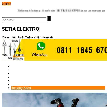
Online
Selamat datang di website SETIA ELEKTRO jasa pemasangan penangkal p
SETIA ELEKTRO
Grounding Petir Terbaik di Indonesia
Beranda
Paket Penangkal Petir
Paket Internal Arrester
Paket cctv
Galery
Alamat kami
Tentang Kami