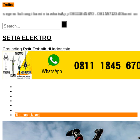
Online
a hubungi kami via whatsApp 08111845670 - 08159712340 kami ucapkan ter
SETIA ELEKTRO
Grounding Petir Terbaik di Indonesia
Beranda
Paket Penangkal Petir
Paket Internal Arrester
Paket cctv
Galery
Alamat kami
Tentang Kami