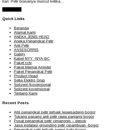
hari. Petir biasanya muncul ketika…
Read More
Quick Links
Beranda
Alamat kami
ANEKA JENIS HEAD
Aneka Penangkal Petir
Anti Petir
ASSESORRIS
Galery
Kabel NYY -NYA-BC
Paket cctv
Paket Internal Arrester
Paket Penangkal Petir
Product Head
Setia Elektro Grup
Splizent /kovensional
Splizent kovensional
Tentang Kami
Recent Posts
Ahli penangkal petir terbaik leuwisadeng-bogor
Tukang pasang anti petir rawa panjang-bogor
Pusat penangkal petir cimanggis – depok
Jasa instalasi grounding petir cipambuan -bogor
Penangkal petir terbaik sumur batu-bogor