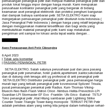
pemasangan penangkal petir dan menjual material penangkal petir dari
produk lokal hingga impor dengan harga murah. Kami merupakan
perusahaan kontraktor penangkal petir yang bergerak di bidang
keamanan aset perangkat elektronik dan proteksi penghuni bangunan
dari dampak bahaya sambaran petir. SETIA ELEKTRO Kami siap
mengerjakan pemasangan penangkal petir diseluruh kota Indonesia (
Jasa Penangkal Petir Indonesia ) dengan harga yang relatif terjangkau
dengan menggunakan material tersertifikasi dan bagi anda yang
membutuhkan material penangkal petir, kami siap melakukan
pengiriman unit sampai ke lokasi anda tepat waktu dengan…
Read More
Agen Pemasangan Anti Petir Cibeunying
6 April 2023
|
Tidak ada komentar
|
PASANG PENANGKAL PETIR
SETIA ELEKTRO, Salah satunya perusahaan jual dan jasa pasang
penangkal petir perumahan, hotel ,pabrik,apertement ,kantor,sekolahan
dan di dukung oleh tenaga ahli yg profesioal di anti penangkal petir
SETIA ELEKTRO Distributor penangkal petir ,jasa pemasangan harga
murah tapi yang terbaik penangkal petir kovensional Splizen/ Trisula,
pusat pemasangan penankal petir Radius. Kurn-Thomas-Viking-
Bluecrn-Neo flash-Flash Vetron Orion -Nimbus-Helita-Prevectron-LPI
Guardian-LPI Stormaster-EF Evo -Franklin- Ufo Erico -Bakiral- TSTLP
Toko penangkal petir ,Alat Hitung sambaran petir Lightning Strike
Counter Tower-Triangle Tower-tiang monopole TERKAIT PETIR Petir
adalah peristiwa alam yang sering kita jumpai dalam kehidupan sehari-