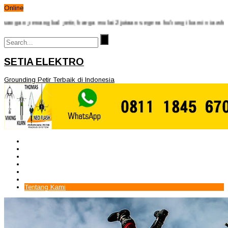
Online
enangkal petir, harga mulai 2jutaan segera hubungi kami via whatsApp 0
SETIA ELEKTRO
Grounding Petir Terbaik di Indonesia
Beranda
Paket Penangkal Petir
Paket Internal Arrester
Paket cctv
Galery
Alamat kami
Tentang Kami