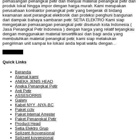
pemasangan penangkal petir dan menjual material penangkal petir dari
produk lokal hingga impor dengan harga murah. Kami merupakan
perusahaan kontraktor penangkal petir yang bergerak di bidang
keamanan aset perangkat elektronik dan proteksi penghuni bangunan
dari dampak bahaya sambaran petir. SETIA ELEKTRO Kami siap
mengerjakan pemasangan penangkal petir diseluruh kota Indonesia (
Jasa Penangkal Petir Indonesia ) dengan harga yang relatif terjangkau
dengan menggunakan material tersertifikasi dan bagi anda yang
membutuhkan material penangkal petir, kami siap melakukan
pengiriman unit sampai ke lokasi anda tepat waktu dengan…
Read More
Quick Links
Beranda
Alamat kami
ANEKA JENIS HEAD
Aneka Penangkal Petir
Anti Petir
ASSESORRIS
Galery
Kabel NYY -NYA-BC
Paket cctv
Paket Internal Arrester
Paket Penangkal Petir
Product Head
Setia Elektro Grup
Splizent /kovensional
Splizent kovensional