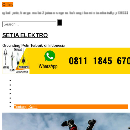
Online
ir, harga mulai 2jutaan segera hubungi kami via whatsApp 08111845670 -
SETIA ELEKTRO
Grounding Petir Terbaik di Indonesia
Beranda
Paket Penangkal Petir
Paket Internal Arrester
Paket cctv
Galery
Alamat kami
Tentang Kami