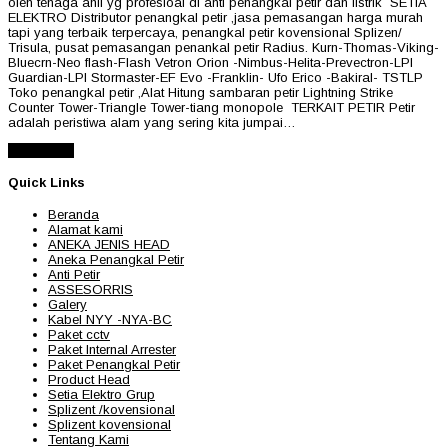
oleh tenaga ahli yg profesioal di anti penangkal petir dan listrik SETIA
ELEKTRO Distributor penangkal petir ,jasa pemasangan harga murah
tapi yang terbaik terpercaya, penangkal petir kovensional Splizen/
Trisula, pusat pemasangan penankal petir Radius. Kurn-Thomas-Viking-
Bluecrn-Neo flash-Flash Vetron Orion -Nimbus-Helita-Prevectron-LPI
Guardian-LPI Stormaster-EF Evo -Franklin- Ufo Erico -Bakiral- TSTLP
Toko penangkal petir ,Alat Hitung sambaran petir Lightning Strike
Counter Tower-Triangle Tower-tiang monopole TERKAIT PETIR Petir
adalah peristiwa alam yang sering kita jumpai…
Read More
Quick Links
Beranda
Alamat kami
ANEKA JENIS HEAD
Aneka Penangkal Petir
Anti Petir
ASSESORRIS
Galery
Kabel NYY -NYA-BC
Paket cctv
Paket Internal Arrester
Paket Penangkal Petir
Product Head
Setia Elektro Grup
Splizent /kovensional
Splizent kovensional
Tentang Kami