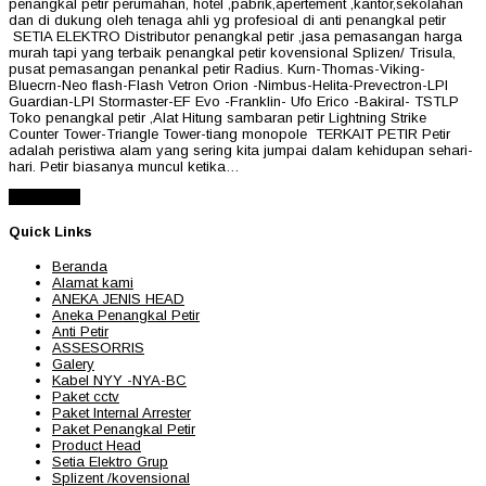
penangkal petir perumahan, hotel ,pabrik,apertement ,kantor,sekolahan
dan di dukung oleh tenaga ahli yg profesioal di anti penangkal petir
SETIA ELEKTRO Distributor penangkal petir ,jasa pemasangan harga
murah tapi yang terbaik penangkal petir kovensional Splizen/ Trisula,
pusat pemasangan penankal petir Radius. Kurn-Thomas-Viking-
Bluecrn-Neo flash-Flash Vetron Orion -Nimbus-Helita-Prevectron-LPI
Guardian-LPI Stormaster-EF Evo -Franklin- Ufo Erico -Bakiral- TSTLP
Toko penangkal petir ,Alat Hitung sambaran petir Lightning Strike
Counter Tower-Triangle Tower-tiang monopole TERKAIT PETIR Petir
adalah peristiwa alam yang sering kita jumpai dalam kehidupan sehari-
hari. Petir biasanya muncul ketika…
Read More
Quick Links
Beranda
Alamat kami
ANEKA JENIS HEAD
Aneka Penangkal Petir
Anti Petir
ASSESORRIS
Galery
Kabel NYY -NYA-BC
Paket cctv
Paket Internal Arrester
Paket Penangkal Petir
Product Head
Setia Elektro Grup
Splizent /kovensional