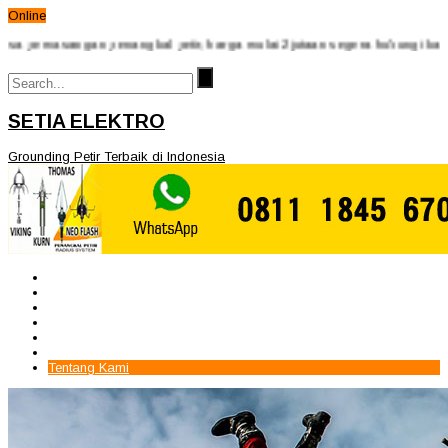
Online
asangan penangkal petir, harga mulai 2jutaan segera hubungi kami via w
SETIA ELEKTRO
Grounding Petir Terbaik di Indonesia
Beranda
Paket Penangkal Petir
Paket Internal Arrester
Paket cctv
Galery
Alamat kami
Tentang Kami