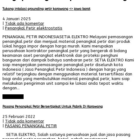
Tukang intalasi grounding petir karawang <> jawa barat
4 Januari 2025
|
Tidak ada komentar
|
Penangkal Petir elektrostatis
PENANGKAL PETIR INDONESIASETIA ELEKTRO Melayani pemasangan
penangkal petir dan menjual material penangkal petir dari produk
lokal hingga impor dengan harga murah. Kami merupakan
perusahaan kontraktor penangkal petir yang bergerak di bidang
keamanan aset perangkat elektronik dan proteksi penghuni
bangunan dari dampak bahaya sambaran petir. SETIA ELEKTRO Kami
siap mengerjakan pemasangan penangkal petir diseluruh kota
Indonesia ( Jasa Penangkal Petir Indonesia ) dengan harga yang
relatif terjangkau dengan menggunakan material tersertifikasi dan
bagi anda yang membutuhkan material penangkal petir, kami siap
melakukan pengiriman unit sampai ke lokasi anda tepat waktu
dengan…
Read More
Pasang Penangkal Petir Bersertipikat Untuk Pabrik Di Karawang
25 Februari 2022
|
Tidak ada komentar
|
PASANG PENANGKAL PETIR
SETIA ELEKTRO, Salah satunya perusahaan jual dan jasa pasang