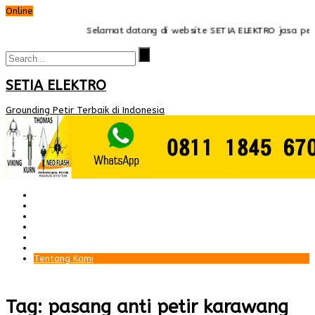
Online
Selamat datang di website SETIA ELEKTRO jasa pemas
SETIA ELEKTRO
Grounding Petir Terbaik di Indonesia
Beranda
Paket Penangkal Petir
Paket Internal Arrester
Paket cctv
Galery
Alamat kami
Tentang Kami
Tag: pasang anti petir karawang