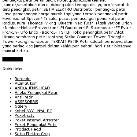
penangkal petir perumahan, hotel ,pabrik,apertement
,kantor,sekolahan dan di dukung oleh tenaga ahli yg profesioal di
anti penangkal petir SETIA ELEKTRO Distributor penangkal petir
,jasa pemasangan harga murah tapi yang terbaik penangkal petir
kovensional Splizen/ Trisula, pusat pemasangan penankal petir
Radius. Kurn-Thomas-Viking-Bluecrn-Neo flash-Flash Vetron Orion
-Nimbus-Helita-Prevectron-LPI Guardian-LPI Stormaster-EF Evo -
Franklin- Ufo Erico -Bakiral- TSTLP Toko penangkal petir ,Alat
Hitung sambaran petir Lightning Strike Counter Tower-Triangle
Tower-tiang monopole TERKAIT PETIR Petir adalah peristiwa alam
yang sering kita jumpai dalam kehidupan sehari-hari. Petir biasanya
muncul ketika…
Read More
Quick Links
Beranda
Alamat kami
ANEKA JENIS HEAD
Aneka Penangkal Petir
Anti Petir
ASSESORRIS
Galery
Kabel NYY -NYA-BC
Paket cctv
Paket Internal Arrester
Paket Penangkal Petir
Product Head
Setia Elektro Grup