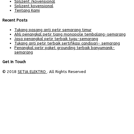
Splizent /kovensional
Splizent kovensional
Tentang Kami
Recent Posts
Tukang pasang anti petir semarang timur
Ahli penangkal petir tiang monopole tembalang-semarang
Jasa penangkal petir terbaik tugu-semarang
Tukang anti petir terbaik sertifikasi candisari- semarang
Penangkal petir paket grounding terbaik banyumanik-
semarang
Get In Touch
© 2018
SETIA ELEKTRO
. All Rights Reserved