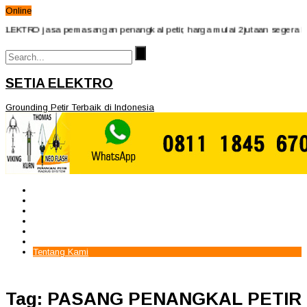
Online
LEKTRO jasa pemasangan penangkal petir, harga mulai 2jutaan segera hub
SETIA ELEKTRO
Grounding Petir Terbaik di Indonesia
Beranda
Paket Penangkal Petir
Paket Internal Arrester
Paket cctv
Galery
Alamat kami
Tentang Kami
Tag: PASANG PENANGKAL PETIR