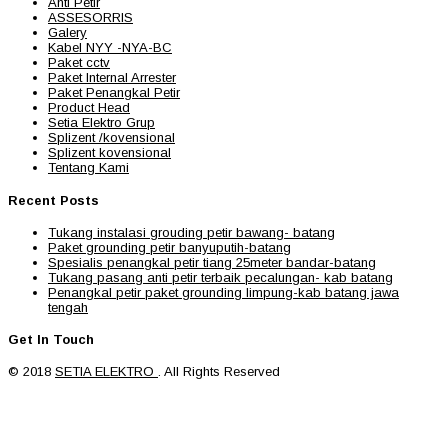
Anti Petir
ASSESORRIS
Galery
Kabel NYY -NYA-BC
Paket cctv
Paket Internal Arrester
Paket Penangkal Petir
Product Head
Setia Elektro Grup
Splizent /kovensional
Splizent kovensional
Tentang Kami
Recent Posts
Tukang instalasi grouding petir bawang- batang
Paket grounding petir banyuputih-batang
Spesialis penangkal petir tiang 25meter bandar-batang
Tukang pasang anti petir terbaik pecalungan- kab batang
Penangkal petir paket grounding limpung-kab batang jawa
tengah
Get In Touch
© 2018
SETIA ELEKTRO
. All Rights Reserved