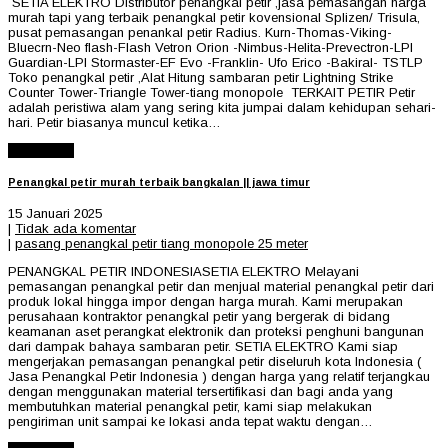
SETIA ELEKTRO Distributor penangkal petir ,jasa pemasangan harga
murah tapi yang terbaik penangkal petir kovensional Splizen/ Trisula,
pusat pemasangan penankal petir Radius. Kurn-Thomas-Viking-
Bluecrn-Neo flash-Flash Vetron Orion -Nimbus-Helita-Prevectron-LPI
Guardian-LPI Stormaster-EF Evo -Franklin- Ufo Erico -Bakiral- TSTLP
Toko penangkal petir ,Alat Hitung sambaran petir Lightning Strike
Counter Tower-Triangle Tower-tiang monopole TERKAIT PETIR Petir
adalah peristiwa alam yang sering kita jumpai dalam kehidupan sehari-
hari. Petir biasanya muncul ketika…
Read More
Penangkal petir murah terbaik bangkalan || jawa timur
15 Januari 2025
|
Tidak ada komentar
|
pasang penangkal petir tiang monopole 25 meter
PENANGKAL PETIR INDONESIASETIA ELEKTRO Melayani
pemasangan penangkal petir dan menjual material penangkal petir dari
produk lokal hingga impor dengan harga murah. Kami merupakan
perusahaan kontraktor penangkal petir yang bergerak di bidang
keamanan aset perangkat elektronik dan proteksi penghuni bangunan
dari dampak bahaya sambaran petir. SETIA ELEKTRO Kami siap
mengerjakan pemasangan penangkal petir diseluruh kota Indonesia (
Jasa Penangkal Petir Indonesia ) dengan harga yang relatif terjangkau
dengan menggunakan material tersertifikasi dan bagi anda yang
membutuhkan material penangkal petir, kami siap melakukan
pengiriman unit sampai ke lokasi anda tepat waktu dengan…