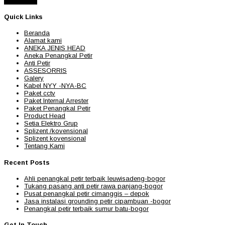
Read More
Quick Links
Beranda
Alamat kami
ANEKA JENIS HEAD
Aneka Penangkal Petir
Anti Petir
ASSESORRIS
Galery
Kabel NYY -NYA-BC
Paket cctv
Paket Internal Arrester
Paket Penangkal Petir
Product Head
Setia Elektro Grup
Splizent /kovensional
Splizent kovensional
Tentang Kami
Recent Posts
Ahli penangkal petir terbaik leuwisadeng-bogor
Tukang pasang anti petir rawa panjang-bogor
Pusat penangkal petir cimanggis – depok
Jasa instalasi grounding petir cipambuan -bogor
Penangkal petir terbaik sumur batu-bogor
Get In Touch