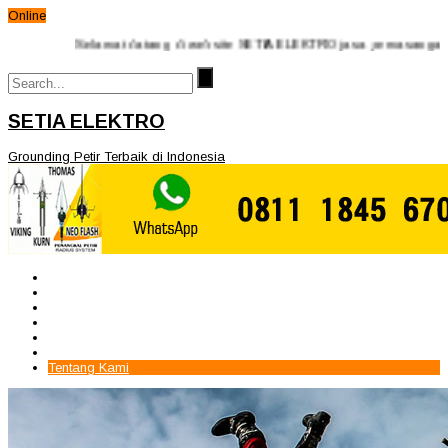
Online
Selamat datang di website SETIA ELEKTRO jasa pemasangan penangka
SETIA ELEKTRO
Grounding Petir Terbaik di Indonesia
Beranda
Paket Penangkal Petir
Paket Internal Arrester
Paket cctv
Galery
Alamat kami
Tentang Kami