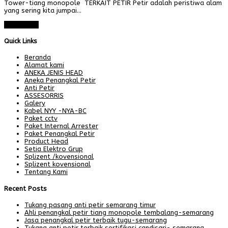
Tower-tiang monopole TERKAIT PETIR Petir adalah peristiwa alam
yang sering kita jumpai…
Read More
Quick Links
Beranda
Alamat kami
ANEKA JENIS HEAD
Aneka Penangkal Petir
Anti Petir
ASSESORRIS
Galery
Kabel NYY -NYA-BC
Paket cctv
Paket Internal Arrester
Paket Penangkal Petir
Product Head
Setia Elektro Grup
Splizent /kovensional
Splizent kovensional
Tentang Kami
Recent Posts
Tukang pasang anti petir semarang timur
Ahli penangkal petir tiang monopole tembalang-semarang
Jasa penangkal petir terbaik tugu-semarang
Tukang anti petir terbaik sertifikasi candisari- semarang