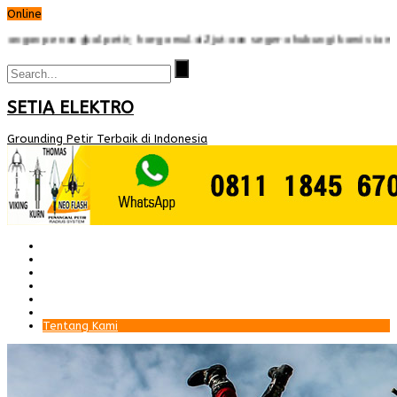
Online
enangkal petir, harga mulai 2jutaan segera hubungi kami via whatsAp
SETIA ELEKTRO
Grounding Petir Terbaik di Indonesia
Beranda
Paket Penangkal Petir
Paket Internal Arrester
Paket cctv
Galery
Alamat kami
Tentang Kami