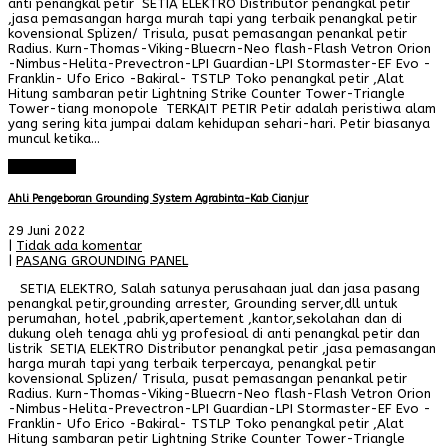
anti penangkal petir SETIA ELEKTRO Distributor penangkal petir
,jasa pemasangan harga murah tapi yang terbaik penangkal petir
kovensional Splizen/ Trisula, pusat pemasangan penankal petir
Radius. Kurn-Thomas-Viking-Bluecrn-Neo flash-Flash Vetron Orion
-Nimbus-Helita-Prevectron-LPI Guardian-LPI Stormaster-EF Evo -
Franklin- Ufo Erico -Bakiral- TSTLP Toko penangkal petir ,Alat
Hitung sambaran petir Lightning Strike Counter Tower-Triangle
Tower-tiang monopole TERKAIT PETIR Petir adalah peristiwa alam
yang sering kita jumpai dalam kehidupan sehari-hari. Petir biasanya
muncul ketika…
Read More
Ahli Pengeboran Grounding System Agrabinta-Kab Cianjur
29 Juni 2022
|
Tidak ada komentar
|
PASANG GROUNDING PANEL
SETIA ELEKTRO, Salah satunya perusahaan jual dan jasa pasang
penangkal petir,grounding arrester, Grounding server,dll untuk
perumahan, hotel ,pabrik,apertement ,kantor,sekolahan dan di
dukung oleh tenaga ahli yg profesioal di anti penangkal petir dan
listrik SETIA ELEKTRO Distributor penangkal petir ,jasa pemasangan
harga murah tapi yang terbaik terpercaya, penangkal petir
kovensional Splizen/ Trisula, pusat pemasangan penankal petir
Radius. Kurn-Thomas-Viking-Bluecrn-Neo flash-Flash Vetron Orion
-Nimbus-Helita-Prevectron-LPI Guardian-LPI Stormaster-EF Evo -
Franklin- Ufo Erico -Bakiral- TSTLP Toko penangkal petir ,Alat
Hitung sambaran petir Lightning Strike Counter Tower-Triangle