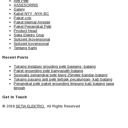
Anti Petir
ASSESORRIS
Galery
Kabel NYY -NYA-BC
Paket cctv
Paket Internal Arrester
Paket Penangkal Petir
Product Head
Setia Elektro Grup
Splizent /kovensional
Splizent kovensional
Tentang Kami
Recent Posts
Tukang instalasi grouding petir bawang- batang
Paket grounding petir banyuputih-batang
Spesialis penangkal petir tiang 25meter bandar-batang
Tukang pasang anti petir terbaik pecalungan- kab batang
Penangkal petir paket grounding limpung-kab batang jawa
tengah
Get In Touch
© 2018
SETIA ELEKTRO
. All Rights Reserved