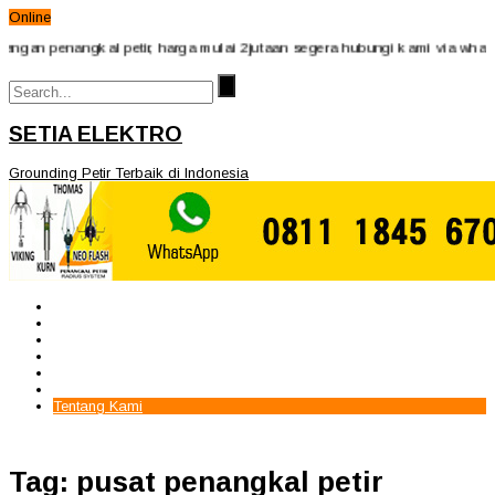
Online
an penangkal petir, harga mulai 2jutaan segera hubungi kami via whatsA
SETIA ELEKTRO
Grounding Petir Terbaik di Indonesia
Beranda
Paket Penangkal Petir
Paket Internal Arrester
Paket cctv
Galery
Alamat kami
Tentang Kami
Tag: pusat penangkal petir