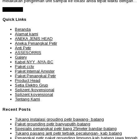
melakukan pengiriman unit sampai ke lokasi anda tepat waktu dengan…
Read More
Quick Links
Beranda
Alamat kami
ANEKA JENIS HEAD
Aneka Penangkal Petir
Anti Petir
ASSESORRIS
Galery
Kabel NYY -NYA-BC
Paket cctv
Paket Internal Arrester
Paket Penangkal Petir
Product Head
Setia Elektro Grup
Splizent /kovensional
Splizent kovensional
Tentang Kami
Recent Posts
Tukang instalasi grouding petir bawang- batang
Paket grounding petir banyuputih-batang
Spesialis penangkal petir tiang 25meter bandar-batang
Tukang pasang anti petir terbaik pecalungan- kab batang
Penangkal petir paket grounding limpung-kab batang jawa tengah