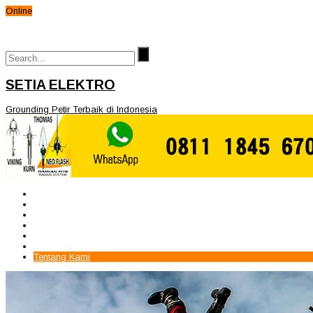
Online
SETIA ELEKTRO
Grounding Petir Terbaik di Indonesia
Beranda
Paket Penangkal Petir
Paket Internal Arrester
Paket cctv
Galery
Alamat kami
Tentang Kami