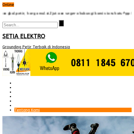
Online
etir, harga mulai 2jutaan segera hubungi kami via whatsApp 08111845
SETIA ELEKTRO
Grounding Petir Terbaik di Indonesia
Beranda
Paket Penangkal Petir
Paket Internal Arrester
Paket cctv
Galery
Alamat kami
Tentang Kami