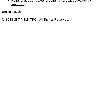
Penangkal petir paket grounding terbaik banyumanik-
semarang
Get In Touch
© 2018
SETIA ELEKTRO
. All Rights Reserved