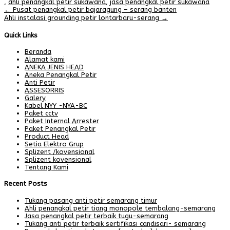
,
ahli penangkal petir sukawana
,
jasa penangkal petir sukawana
Post
←
Pusat penangkal petir bajaragung – serang banten
Ahli instalasi grounding petir lontarbaru-serang
→
navigation
Quick Links
Beranda
Alamat kami
ANEKA JENIS HEAD
Aneka Penangkal Petir
Anti Petir
ASSESORRIS
Galery
Kabel NYY -NYA-BC
Paket cctv
Paket Internal Arrester
Paket Penangkal Petir
Product Head
Setia Elektro Grup
Splizent /kovensional
Splizent kovensional
Tentang Kami
Recent Posts
Tukang pasang anti petir semarang timur
Ahli penangkal petir tiang monopole tembalang-semarang
Jasa penangkal petir terbaik tugu-semarang
Tukang anti petir terbaik sertifikasi candisari- semarang