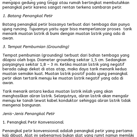
mengapa gedung yang tinggi atau rumah bertingkat membutuhkan
penangkal petir karena sangat rentan terkena sambaran petir.
1. Batang Penangkal Petir
Batang penangkal petir biasanya terbuat dari tembaga dan punya
ujung runcing. Tujuannya yaitu agar bisa memperlancar proses tarik
menarik muatan listrik di bumi dengan muatan listrik yang ada di
awan.
3. Tempat Pembumian (Grounding)
Tempat pembumian (grounding) terbuat dari bahan tembaga yang
dilapisi oleh baja. Diameter grounding sekitar 1,5 cm. Sedangkan
panjangnya sekitar 1,8 – 3 m. Ketika muatan listrik yang negatif
berada cukup dekat di atas atap, maka daya tarik menarik kedua
muatan semakin kuat. Muatan listrik positif pada ujung penangkal
petir akan tertarik menuju ke muatan listrik negatif yang ada di
awan.
Tarik menarik antara kedua muatan listrik inilah yang akan
menghasilkan aliran listrik. Selanjutnya, aliran listrik akan mengalir
menuju ke tanah lewat kabel konduktor sehingga aliran listrik tidak
mengenai bangunan.
Jenis-Jenis Penangkal Petir
1. Penangkal Petir Konvensional
Penangkal petir konvensional adalah penangkal petir yang pertama
kali dibuat. Alat ini sebenarnya bukan alat yang rumit namun memiliki