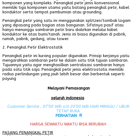
komponen yang kompleks. Penangkal petir jenis konvensional
memiliki tiga komponen utama yaitu batang penangkal petir, kabel
konduktor serta tempat pembumian atau grounding.
Penangkal petir yang satu ini menggunakan splitzen/tombak logam
yang dipasang pada bagian atas bangunan. Sifatnya pasif atau
hanya menunggu sambaran petir baru dialirkan melalui kabel
konduktor ke atas bumi/tanah. Jenis ini biasa digunakan di pabrik,
rumah, pabrik, gedung, atau tower.
2. Penangkal Petir Elektrostatik
Penangkal petir ini kurang populer digunakan. Prinsip kerjanya yaitu
mengarahkan sambaran petir ke dalam satu titik tujuan sambaran.
Tujuannya yaitu agar menghasilkan sentralisasi sambaran hanya
pada satu titik saja. Penangkal petir jenis elektrostatis memiliki
radius perlindungan yang jauh lebih besar dan berbentuk seperti
payung
Melayani Pemasangan
seluruh indonesia
Customer Service . 07’00 Wib s/d 20’00 Wib
HARI MINGGU / LIBUR
TETAP BUKA
PERHATIAN !!!
HARGA SEWAKTU WAKTU BISA BERUBAH
PASANG PENANGKAL PETIR