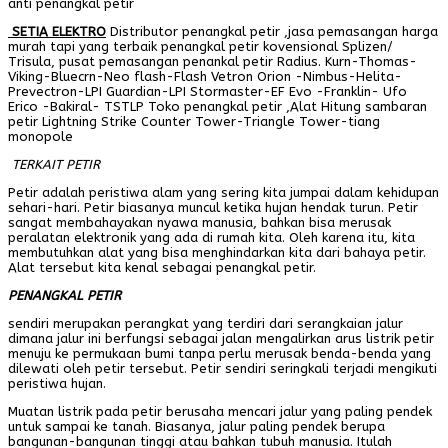
anti penangkal petir
SETIA ELEKTRO
Distributor penangkal petir ,jasa pemasangan harga
murah tapi yang terbaik penangkal petir kovensional Splizen/
Trisula, pusat pemasangan penankal petir Radius. Kurn-Thomas-
Viking-Bluecrn-Neo flash-Flash Vetron Orion -Nimbus-Helita-
Prevectron-LPI Guardian-LPI Stormaster-EF Evo -Franklin- Ufo
Erico -Bakiral- TSTLP Toko penangkal petir ,Alat Hitung sambaran
petir Lightning Strike Counter Tower-Triangle Tower-tiang
monopole
TERKAIT PETIR
Petir adalah peristiwa alam yang sering kita jumpai dalam kehidupan
sehari-hari. Petir biasanya muncul ketika hujan hendak turun. Petir
sangat membahayakan nyawa manusia, bahkan bisa merusak
peralatan elektronik yang ada di rumah kita. Oleh karena itu, kita
membutuhkan alat yang bisa menghindarkan kita dari bahaya petir.
Alat tersebut kita kenal sebagai penangkal petir.
PENANGKAL PETIR
sendiri merupakan perangkat yang terdiri dari serangkaian jalur
dimana jalur ini berfungsi sebagai jalan mengalirkan arus listrik petir
menuju ke permukaan bumi tanpa perlu merusak benda-benda yang
dilewati oleh petir tersebut. Petir sendiri seringkali terjadi mengikuti
peristiwa hujan.
Muatan listrik pada petir berusaha mencari jalur yang paling pendek
untuk sampai ke tanah. Biasanya, jalur paling pendek berupa
bangunan-bangunan tinggi atau bahkan tubuh manusia. Itulah