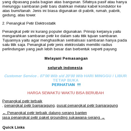
yang dipasang pada bagian atas bangunan. Sifatnya pasif atau hanya
menunggu sambaran petir baru dialirkan melalui kabel konduktor ke
atas bumi/tanah. Jenis ini biasa digunakan di pabrik, rumah, pabrik,
gedung, atau tower.
2. Penangkal Petir Elektrostatik
Penangkal petir ini kurang populer digunakan. Prinsip kerjanya yaitu
mengarahkan sambaran petir ke dalam satu titik tujuan sambaran.
Tujuannya yaitu agar menghasilkan sentralisasi sambaran hanya pada
satu titik saja. Penangkal petir jenis elektrostatis memiliki radius
perlindungan yang jauh lebih besar dan berbentuk seperti payung
Melayani Pemasangan
seluruh indonesia
Customer Service . 07’00 Wib s/d 20’00 Wib
HARI MINGGU / LIBUR
TETAP BUKA
PERHATIAN !!!
HARGA SEWAKTU WAKTU BISA BERUBAH
Penangkal petir terbaik
,
penangkal petir banjaragung
,
pusat penangkal petir banjaragung
Post
←
Penangkal petir terbaik dalung-serang banten
navigation
jasa penangkal petir paket grounding sukawana-serang
→
Quick Links