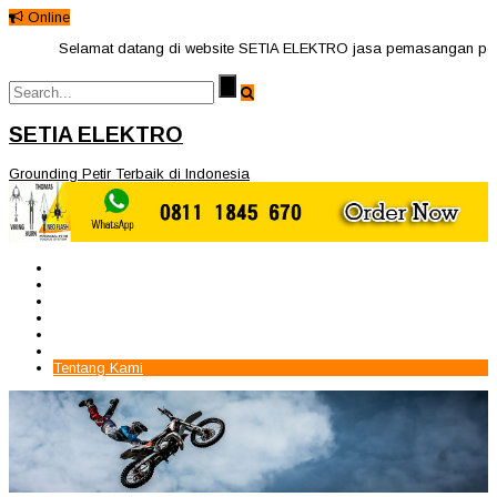
Online
Selamat datang di website SETIA ELEKTRO jasa pemasangan penangka
SETIA ELEKTRO
Grounding Petir Terbaik di Indonesia
Beranda
Paket Penangkal Petir
Paket Internal Arrester
Paket cctv
Galery
Alamat kami
Tentang Kami