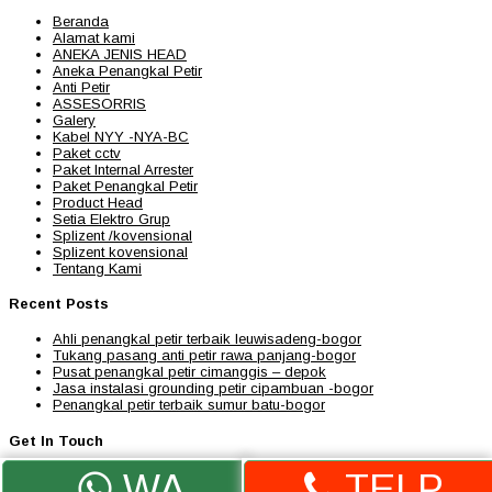
Beranda
Alamat kami
ANEKA JENIS HEAD
Aneka Penangkal Petir
Anti Petir
ASSESORRIS
Galery
Kabel NYY -NYA-BC
Paket cctv
Paket Internal Arrester
Paket Penangkal Petir
Product Head
Setia Elektro Grup
Splizent /kovensional
Splizent kovensional
Tentang Kami
Recent Posts
Ahli penangkal petir terbaik leuwisadeng-bogor
Tukang pasang anti petir rawa panjang-bogor
Pusat penangkal petir cimanggis – depok
Jasa instalasi grounding petir cipambuan -bogor
Penangkal petir terbaik sumur batu-bogor
Get In Touch
WA
TELP