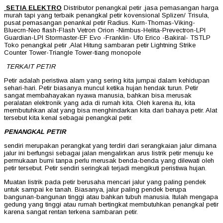
SETIA ELEKTRO
Distributor penangkal petir ,jasa pemasangan harga
murah tapi yang terbaik penangkal petir kovensional Splizen/ Trisula,
pusat pemasangan penankal petir Radius. Kurn-Thomas-Viking-
Bluecrn-Neo flash-Flash Vetron Orion -Nimbus-Helita-Prevectron-LPI
Guardian-LPI Stormaster-EF Evo -Franklin- Ufo Erico -Bakiral- TSTLP
Toko penangkal petir ,Alat Hitung sambaran petir Lightning Strike
Counter Tower-Triangle Tower-tiang monopole
TERKAIT PETIR
Petir adalah peristiwa alam yang sering kita jumpai dalam kehidupan
sehari-hari. Petir biasanya muncul ketika hujan hendak turun. Petir
sangat membahayakan nyawa manusia, bahkan bisa merusak
peralatan elektronik yang ada di rumah kita. Oleh karena itu, kita
membutuhkan alat yang bisa menghindarkan kita dari bahaya petir. Alat
tersebut kita kenal sebagai penangkal petir.
PENANGKAL PETIR
sendiri merupakan perangkat yang terdiri dari serangkaian jalur dimana
jalur ini berfungsi sebagai jalan mengalirkan arus listrik petir menuju ke
permukaan bumi tanpa perlu merusak benda-benda yang dilewati oleh
petir tersebut. Petir sendiri seringkali terjadi mengikuti peristiwa hujan.
Muatan listrik pada petir berusaha mencari jalur yang paling pendek
untuk sampai ke tanah. Biasanya, jalur paling pendek berupa
bangunan-bangunan tinggi atau bahkan tubuh manusia. Itulah mengapa
gedung yang tinggi atau rumah bertingkat membutuhkan penangkal petir
karena sangat rentan terkena sambaran petir.