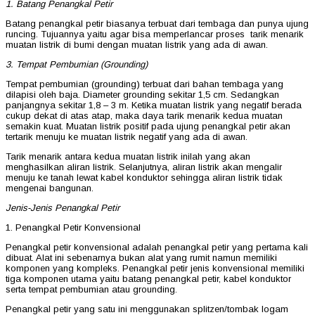
1. Batang Penangkal Petir
Batang penangkal petir biasanya terbuat dari tembaga dan punya ujung
runcing. Tujuannya yaitu agar bisa memperlancar proses tarik menarik
muatan listrik di bumi dengan muatan listrik yang ada di awan.
3. Tempat Pembumian (Grounding)
Tempat pembumian (grounding) terbuat dari bahan tembaga yang
dilapisi oleh baja. Diameter grounding sekitar 1,5 cm. Sedangkan
panjangnya sekitar 1,8 – 3 m. Ketika muatan listrik yang negatif berada
cukup dekat di atas atap, maka daya tarik menarik kedua muatan
semakin kuat. Muatan listrik positif pada ujung penangkal petir akan
tertarik menuju ke muatan listrik negatif yang ada di awan.
Tarik menarik antara kedua muatan listrik inilah yang akan
menghasilkan aliran listrik. Selanjutnya, aliran listrik akan mengalir
menuju ke tanah lewat kabel konduktor sehingga aliran listrik tidak
mengenai bangunan.
Jenis-Jenis Penangkal Petir
1. Penangkal Petir Konvensional
Penangkal petir konvensional adalah penangkal petir yang pertama kali
dibuat. Alat ini sebenarnya bukan alat yang rumit namun memiliki
komponen yang kompleks. Penangkal petir jenis konvensional memiliki
tiga komponen utama yaitu batang penangkal petir, kabel konduktor
serta tempat pembumian atau grounding.
Penangkal petir yang satu ini menggunakan splitzen/tombak logam