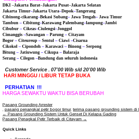
DKI
–
Jakarta Barat
–
Jakarta Pusat
–
Jakarta Selatan
Jakarta Timur
–
Jakarta Utara
–
Depok
–
Tangerang
Cibinong
-cikarang
–
Bekasi
Subang
–
Jawa Tengah
–
Jawa Timur
Tambun
–
Cibitung
–
Karawang
Palembang
–
lampung
–
Jambi
Cibubur
–
Cikeas
–
Ciulengsi
–
Jonggol
Cimanggis
–
Sawangan
–
Parung
–
Citayam
Bogor
–
Citeureup
–
Sentul
–
Ciawi
–
Cisarua
Cikokol
–
Cipondoh
–
Karawaci
–
Binong
–
Serpong
Bitung
–
Jatiuwung
–
Cikupa
–
Balaraja
Serang
–
Cilegon
–
Bandung
dan seluruh indonesia
Customer Service . 07’00 Wib s/d 20’00 Wib
HARI MINGGU / LIBUR TETAP BUKA
PERHATIAN !!!
HARGA SEWAKTU WAKTU BISA BERUBAH
Pasang Grounding Arrester
,
pasang penangkal petir bogor timur
,
terima pasang grounding sistem di 
Post
←
Pasang Grounding Sistem Untuk Genset Di Kelapa Gading
navigation
Pasang Penagkal Petir Terbaik di Citayam
→
Quick Links