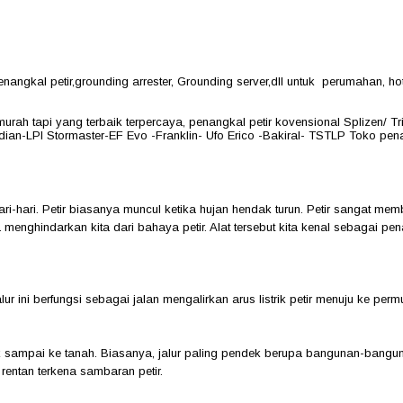
ngkal petir,grounding arrester, Grounding server,dll untuk perumahan, hot
murah tapi yang terbaik terpercaya, penangkal petir kovensional Splizen/ 
ian-LPI Stormaster-EF Evo -Franklin- Ufo Erico -Bakiral- TSTLP Toko penang
hari-hari. Petir biasanya muncul ketika hujan hendak turun. Petir sangat 
menghindarkan kita dari bahaya petir. Alat tersebut kita kenal sebagai pena
lur ini berfungsi sebagai jalan mengalirkan arus listrik petir menuju ke p
tuk sampai ke tanah. Biasanya, jalur paling pendek berupa bangunan-bang
rentan terkena sambaran petir.