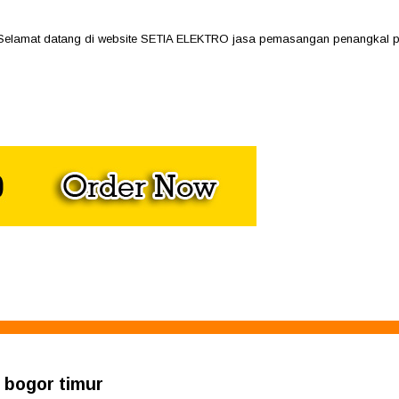
mat datang di website SETIA ELEKTRO jasa pemasangan penangkal petir, h
i bogor timur