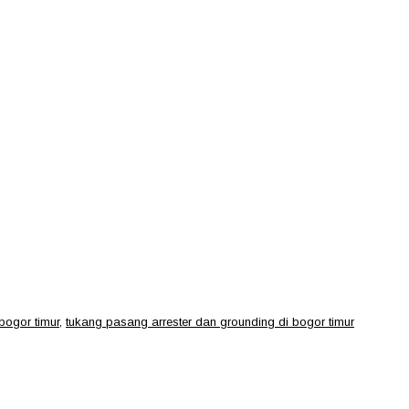
bogor timur
,
tukang pasang arrester dan grounding di bogor timur