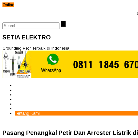
Online
Sela
SETIA ELEKTRO
Grounding Petir Terbaik di Indonesia
Beranda
Paket Penangkal Petir
Paket Internal Arrester
Paket cctv
Galery
Alamat kami
Tentang Kami
Pasang Penangkal Petir Dan Arrester Listrik d