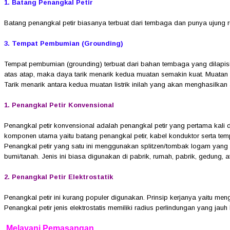
1. Batang Penangkal Petir
Batang penangkal petir biasanya terbuat dari tembaga dan punya ujung ru
3. Tempat Pembumian (Grounding)
Tempat pembumian (grounding) terbuat dari bahan tembaga yang dilapisi o
atas atap, maka daya tarik menarik kedua muatan semakin kuat. Muatan lis
Tarik menarik antara kedua muatan listrik inilah yang akan menghasilkan al
1. Penangkal Petir Konvensional
Penangkal petir konvensional adalah penangkal petir yang pertama kali d
komponen utama yaitu batang penangkal petir, kabel konduktor serta t
Penangkal petir yang satu ini menggunakan splitzen/tombak logam yang 
bumi/tanah. Jenis ini biasa digunakan di pabrik, rumah, pabrik, gedung, a
2. Penangkal Petir Elektrostatik
Penangkal petir ini kurang populer digunakan. Prinsip kerjanya yaitu men
Penangkal petir jenis elektrostatis memiliki radius perlindungan yang jau
Melayani Pemasangan