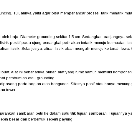
ncing. Tujuannya yaitu agar bisa memperlancar proses tarik menarik muata
leh baja. Diameter grounding sekitar 1,5 cm. Sedangkan panjangnya sekitar
trik positif pada ujung penangkal petir akan tertarik menuju ke muatan list
iran listrik. Selanjutnya, aliran listrik akan mengalir menuju ke tanah lew
ibuat. Alat ini sebenarnya bukan alat yang rumit namun memiliki komponen 
empat pembumian atau grounding.
dipasang pada bagian atas bangunan. Sifatnya pasif atau hanya menunggu 
tau tower.
garahkan sambaran petir ke dalam satu titik tujuan sambaran. Tujuannya ya
h lebih besar dan berbentuk seperti payung