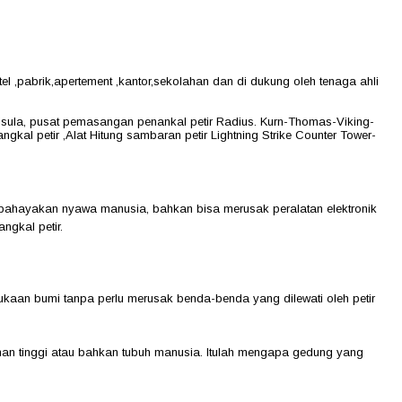
el ,pabrik,apertement ,kantor,sekolahan dan di dukung oleh tenaga ahli
Trisula, pusat pemasangan penankal petir Radius. Kurn-Thomas-Viking-
kal petir ,Alat Hitung sambaran petir Lightning Strike Counter Tower-
membahayakan nyawa manusia, bahkan bisa merusak peralatan elektronik
ngkal petir.
ermukaan bumi tanpa perlu merusak benda-benda yang dilewati oleh petir
unan tinggi atau bahkan tubuh manusia. Itulah mengapa gedung yang