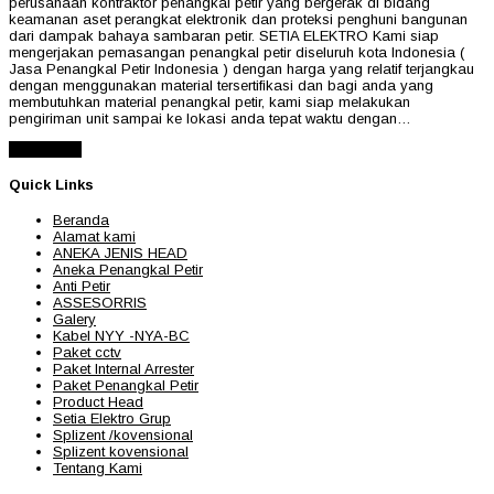
perusahaan kontraktor penangkal petir yang bergerak di bidang
keamanan aset perangkat elektronik dan proteksi penghuni bangunan
dari dampak bahaya sambaran petir. SETIA ELEKTRO Kami siap
mengerjakan pemasangan penangkal petir diseluruh kota Indonesia (
Jasa Penangkal Petir Indonesia ) dengan harga yang relatif terjangkau
dengan menggunakan material tersertifikasi dan bagi anda yang
membutuhkan material penangkal petir, kami siap melakukan
pengiriman unit sampai ke lokasi anda tepat waktu dengan…
Read More
Quick Links
Beranda
Alamat kami
ANEKA JENIS HEAD
Aneka Penangkal Petir
Anti Petir
ASSESORRIS
Galery
Kabel NYY -NYA-BC
Paket cctv
Paket Internal Arrester
Paket Penangkal Petir
Product Head
Setia Elektro Grup
Splizent /kovensional
Splizent kovensional
Tentang Kami