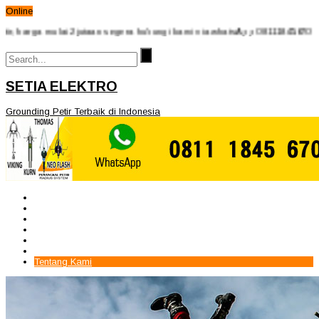
Online
a mulai 2jutaan segera hubungi kami via whatsApp 08111845670 - 0815971
SETIA ELEKTRO
Grounding Petir Terbaik di Indonesia
Beranda
Paket Penangkal Petir
Paket Internal Arrester
Paket cctv
Galery
Alamat kami
Tentang Kami